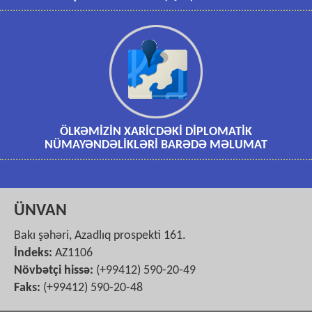
ÖLKƏMİZİN XARİCDƏKİ DİPLOMATİK
NÜMAYƏNDƏLİKLƏRİ BARƏDƏ MƏLUMAT
ÜNVAN
Bakı şəhəri, Azadlıq prospekti 161.
İndeks:
AZ1106
Növbətçi hissə:
(+99412) 590-20-49
Faks:
(+99412) 590-20-48