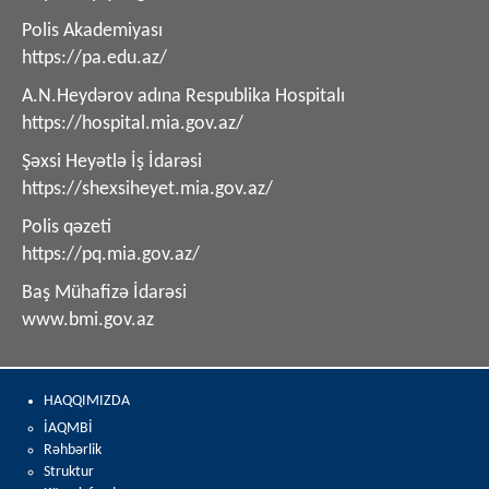
Polis Akademiyası
https://pa.edu.az/
A.N.Heydərov adına Respublika Hospitalı
https://hospital.mia.gov.az/
Şəxsi Heyətlə İş İdarəsi
https://shexsiheyet.mia.gov.az/
Polis qəzeti
https://pq.mia.gov.az/
Baş Mühafizə İdarəsi
www.bmi.gov.az
HAQQIMIZDA
İAQMBİ
Rəhbərlik
Struktur