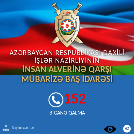
AZƏRBAYCAN RESPUBLİKASI DAXİLİ
İŞLƏR NAZİRLİYİNİN
İNSAN ALVERİNƏ QARŞI
MÜBARİZƏ BAŞ İDARƏSİ
152
BİGANƏ QALMA
Saytın xəritəsi
AZ