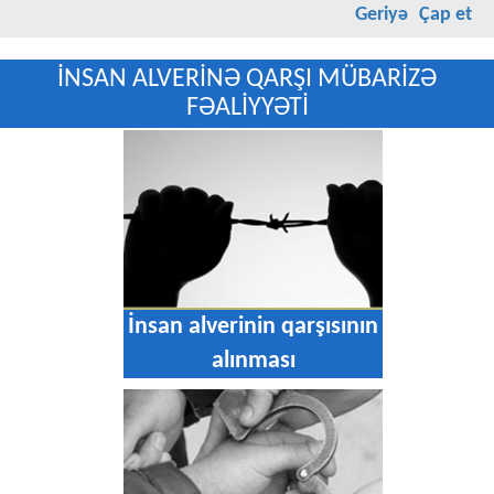
Geriyə
Çap et
İNSAN ALVERİNƏ QARŞI MÜBARİZƏ
FƏALİYYƏTİ
İnsan alverinin qarşısının
alınması