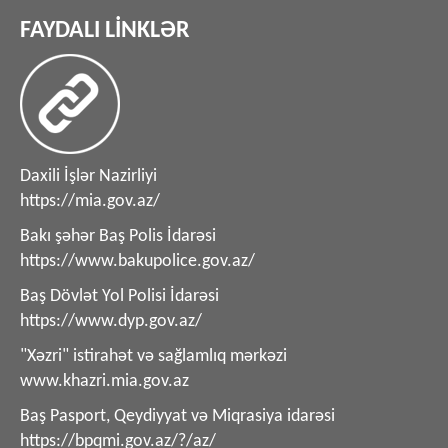
FAYDALI LİNKLƏR
Daxili İşlər Nazirliyi
https://mia.gov.az/
Bakı şəhər Baş Polis İdarəsi
https://www.bakupolice.gov.az/
Baş Dövlət Yol Polisi İdarəsi
https://www.dyp.gov.az/
"Xəzri" istirahət və sağlamlıq mərkəzi
www.khazri.mia.gov.az
Baş Pasport, Qeydiyyat və Miqrasiya idarəsi
https://bpqmi.gov.az/?/az/