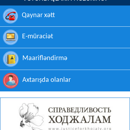
Qaynar xətt
E-müraciət
Maarifləndirmə
Axtarışda olanlar