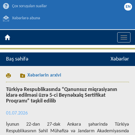
Çox soruşulan suallar
EN
Xəbərlərə abunə
Toggle
naviga
Baş səhifə
Xəbərlər
Xəbərlərin arxivi
Türkiyə Respublikasında “Qanunsuz miqrasiyanın
idarə edilməsi üzrə 5-ci Beynəlxalq Sertifikat
Proqramı” təşkil edilib
01.07.2026
İyunun 22-dən 27-dək Ankara şəhərində Türkiyə
Respublikasının Sahil Mühafizə və Jandarm Akademiyasında