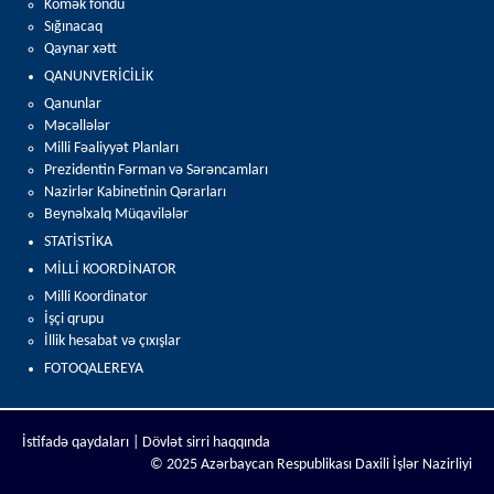
Kömək fondu
Sığınacaq
Qaynar xətt
QANUNVERİCİLİK
Qanunlar
Məcəllələr
Milli Fəaliyyət Planları
Prezidentin Fərman və Sərəncamları
Nazirlər Kabinetinin Qərarları
Beynəlxalq Müqavilələr
STATİSTİKA
MİLLİ KOORDİNATOR
Milli Koordinator
İşçi qrupu
İllik hesabat və çıxışlar
FOTOQALEREYA
İstifadə qaydaları |
Dövlət sirri haqqında
© 2025 Azərbaycan Respublikası Daxili İşlər Nazirliyi