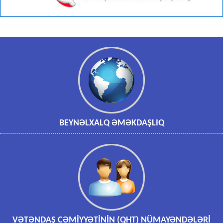
BEYNƏLXALQ ƏMƏKDAŞLIQ
VƏTƏNDAŞ CƏMİYYƏTİNİN (QHT) NÜMAYƏNDƏLƏRİ