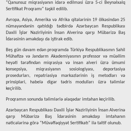
“Qanunsuz miqrasiyanın idarə edilməsi üzrə 5-ci Beynəlxalq
Sertifikat Proqramı” təşkil edilib.
Avropa, Asiya, Amerika və Afrika qitələrinin 19 ölkəsindən 25
nümayəndənin qatıldığı tədbirdə Azərbaycan Respublikası
Daxili İşlər Nazirliyinin İnsan Alverinə qarşı Mübarizə Baş
İdarəsinin əməkdaşı da iştirak edib.
Beş gün davam edən proqramda Türkiyə Respublikasının Sahil
Mühafizə və Jandarm Akademiyasının professor və müəllim
heyəti tərəfindən miqrasiya və insan alveri üzrə ümumi
konsepsiya, miqrasiyanın sosiologiyası, deportasiya
prosedurları, repatriasiya mərkəzlərinin iş metodları və
prinsipləri, habelə digər tədris modulları üzrə təlimlər
keçirilib.
Proqramın sonunda təlimlərlə əlaqədar imtahan keçirilib.
Azərbaycan Respublikası Daxili İşlər Nazirliyinin İnsan Alverinə
qarşı Mübarizə Baş İdarəsinin əməkdaşı imtahanın
nəticələrinə görə “Müvəffəqiyyət Sertifikatı” ilə təltif olunub.