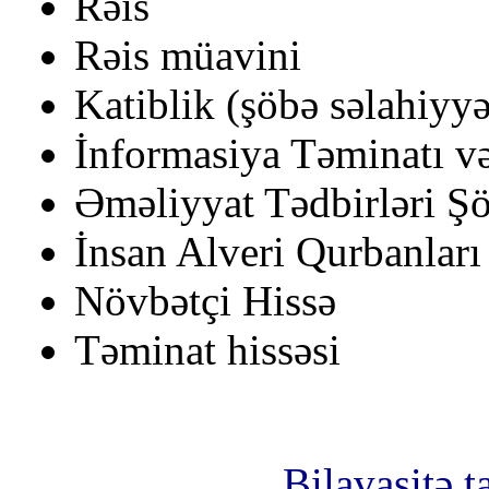
Rəis
Rəis müavini
Katiblik (şöbə səlahiyyə
İnformasiya Təminatı və
Əməliyyat Tədbirləri Şö
İnsan Alveri Qurbanları 
Növbətçi Hissə
Təminat hissəsi
Bilavasitə 