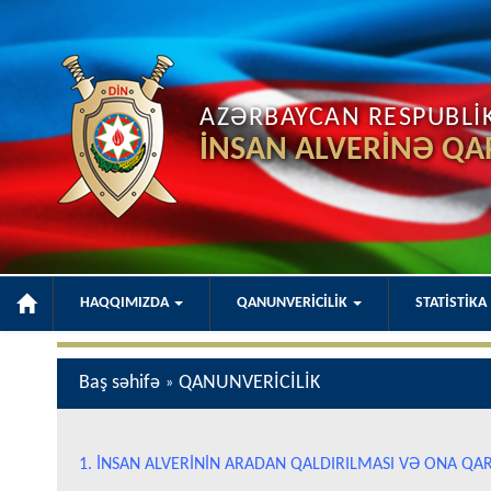
AZƏRBAYCAN RESPUBLİKA
İNSAN ALVERİNƏ QA
HAQQIMIZDA
QANUNVERİCİLİK
STATİSTİKA
Baş səhifə
QANUNVERİCİLİK
»
1. İNSAN ALVERİNİN ARADAN QALDIRILMASI VƏ ONA Q