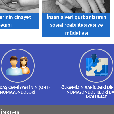
erinin cinayət
İnsan alveri qurbanlarının
təqibi
sosial reabilitasiyası və
müdafiəsi
AŞ CƏMİYYƏTİNİN (QHT)
ÖLKƏMİZİN XARİCDƏKİ Dİ
NÜMAYƏNDƏLƏRİ
NÜMAYƏNDƏLİKLƏRİ B
MƏLUMAT
LİNKLƏR