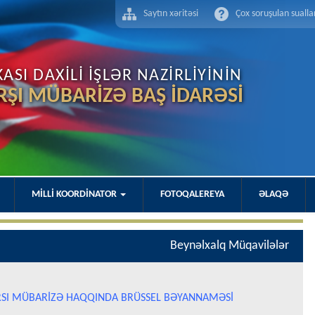
Saytın xəritəsi
Çox soruşulan sualla
SI DAXİLİ İŞLƏR NAZİRLİYİNİN
RŞI MÜBARİZƏ BAŞ İDARƏSİ
MİLLİ KOORDİNATOR
FOTOQALEREYA
ƏLAQƏ
Beynəlxalq Müqavilələr
ARSI MÜBARİZƏ HAQQINDA BRÜSSEL BƏYANNAMƏSİ