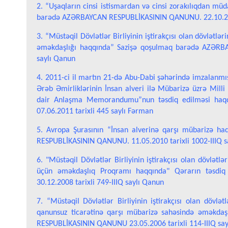
2. “Uşaqların cinsi istismardan və cinsi zorakılıqdan mü
barədə AZƏRBAYCAN RESPUBLİKASININ QANUNU. 22.10.201
3. “Müstəqil Dövlətlər Birliyinin iştirakçısı olan dövlətləri
əməkdaşlığı haqqında” Sazişə qoşulmaq barədə AZƏRB
saylı Qanun
4. 2011-ci il martın 21-də Abu-Dabi şəhərində imzalanmış 
Ərəb Əmirliklərinin İnsan alveri ilə Mübarizə üzrə Mill
dair Anlaşma Memorandumu”nun təsdiq edilməsi ha
07.06.2011 tarixli 445 saylı Fərman
5. Avropa Şurasının “İnsan alverinə qarşı mübarizə h
RESPUBLİKASININ QANUNU. 11.05.2010 tarixli 1002-IIIQ s
6. "Müstəqil Dövlətlər Birliyinin iştirakçısı olan dövlət
üçün əməkdaşlıq Proqramı haqqında" Qərarın təsd
30.12.2008 tarixli 749-IIIQ saylı Qanun
7. “Müstəqil Dövlətlər Birliyinin iştirakçısı olan dövlə
qanunsuz ticarətinə qarşı mübarizə sahəsində əməkdaş
RESPUBLİKASININ QANUNU 23.05.2006 tarixli 114-IIIQ sa