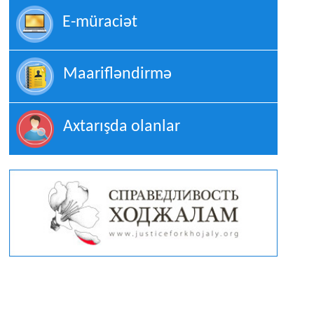
E-müraciət
Maarifləndirmə
Axtarışda olanlar