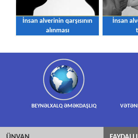
İnsan alverinin qarşısının
İnsan alv
alınması
BEYNƏLXALQ ƏMƏKDAŞLIQ
VƏTƏND
ÜNVAN
FAYDALI 