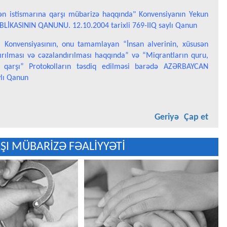
ndən istismarına qarşı mübarizə haqqında" Konvensiyanın Yekun
LİKASININ QANUNU. 12.10.2004 tarixli 769-IIQ saylı Qanun
ı” Konvensiyasının, onu tamamlayan “İnsan alverinin, xüsusən
dırılması və cəzalandırılması haqqında” və “Miqrantların quru,
 qarşı” Protokolların təsdiq edilməsi barədə AZƏRBAYCAN
ylı Qanun
Geriyə
Çap et
ŞI MÜBARİZƏ FƏALİYYƏTİ