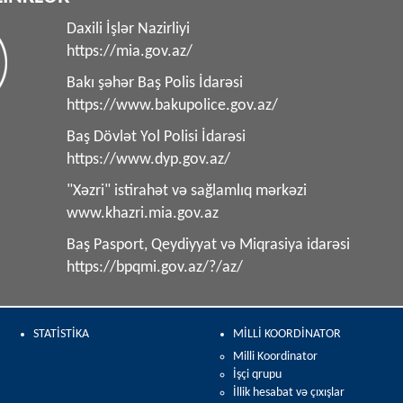
Daxili İşlər Nazirliyi
https://mia.gov.az/
Bakı şəhər Baş Polis İdarəsi
https://www.bakupolice.gov.az/
Baş Dövlət Yol Polisi İdarəsi
https://www.dyp.gov.az/
"Xəzri" istirahət və sağlamlıq mərkəzi
www.khazri.mia.gov.az
Baş Pasport, Qeydiyyat və Miqrasiya idarəsi
https://bpqmi.gov.az/?/az/
STATİSTİKA
MİLLİ KOORDİNATOR
Milli Koordinator
İşçi qrupu
İllik hesabat və çıxışlar