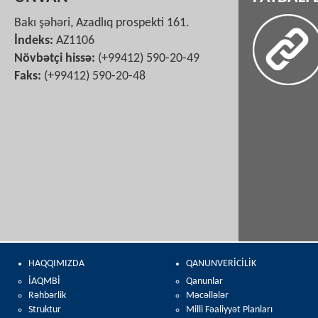
Bakı şəhəri, Azadlıq prospekti 161.
İndeks:
AZ1106
Növbətçi hissə:
(+99412) 590-20-49
Faks:
(+99412) 590-20-48
HAQQIMIZDA
QANUNVERİCİLİK
İAQMBİ
Qanunlar
Rəhbərlik
Məcəllələr
Struktur
Milli Fəaliyyət Planları