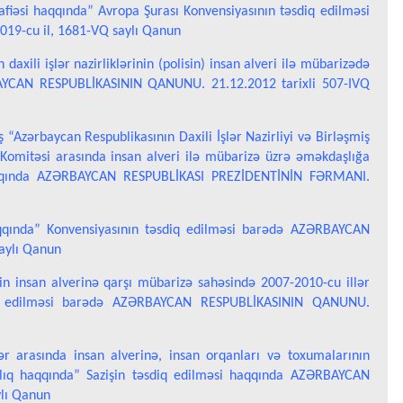
dafiəsi haqqında” Avropa Şurası Konvensiyasının təsdiq edilməsi
9-cu il, 1681-VQ saylı Qanun
n daxili işlər nazirliklərinin (polisin) insan alveri ilə mübarizədə
AYCAN RESPUBLİKASININ QANUNU. 21.12.2012 tarixli 507-IVQ
“Azərbaycan Respublikasının Daxili İşlər Nazirliyi və Birləşmiş
i Komitəsi arasında insan alveri ilə mübarizə üzrə əməkdaşlığa
qqında AZƏRBAYCAN RESPUBLİKASI PREZİDENTİNİN FƏRMANI.
aqqında” Konvensiyasının təsdiq edilməsi barədə AZƏRBAYCAN
aylı Qanun
lərin insan alverinə qarşı mübarizə sahəsində 2007-2010-cu illər
iq edilməsi barədə AZƏRBAYCAN RESPUBLİKASININ QANUNU.
tlər arasında insan alverinə, insan orqanları və toxumalarının
lıq haqqında” Sazişin təsdiq edilməsi haqqında AZƏRBAYCAN
ylı Qanun