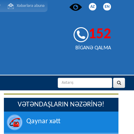
r
Xəbərlərə abunə
AZ
EN
152
BİGANƏ QALMA
VƏTƏNDAŞLARIN NƏZƏRİNƏ!
Qaynar xətt