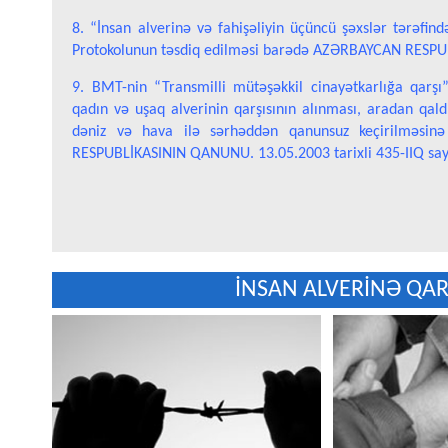
8. “İnsan alverinə və fahişəliyin üçüncü şəxslər tərəfi
Protokolunun təsdiq edilməsi barədə AZƏRBAYCAN RESPUB
9. BMT-nin “Transmilli mütəşəkkil cinayətkarlığa qarş
qadın və uşaq alverinin qarşısının alınması, aradan qal
dəniz və hava ilə sərhəddən qanunsuz keçirilməsinə
RESPUBLİKASININ QANUNU. 13.05.2003 tarixli 435-IIQ sa
İNSAN ALVERİNƏ QAR