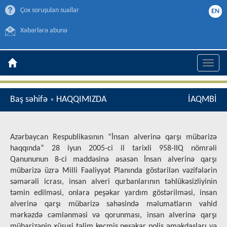
Çox soruşulan suallar
EN
Xəbərlərə abunə
Toggle
naviga
Baş səhifə
HAQQIMIZDA
İAQMBİ
»
Azərbaycan Respublikasının “İnsan alverinə qarşı mübarizə
haqqında” 28 iyun 2005-ci il tarixli 958-IIQ nömrəli
Qanununun 8-ci maddəsinə əsasən İnsan alverinə qarşı
mübarizə üzrə Milli Fəaliyyət Planında göstərilən vəzifələrin
səmərəli icrası, insan alveri qurbanlarının təhlükəsizliyinin
təmin edilməsi, onlara peşəkar yardım göstərilməsi, insan
alverinə qarşı mübarizə sahəsində məlumatların vahid
mərkəzdə cəmlənməsi və qorunması, insan alverinə qarşı
mübarizənin xüsusi təlim keçmiş peşəkar polis əməkdaşları və