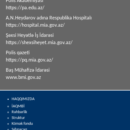
Polis Akademiyası
https://pa.edu.az/
A.N.Heydərov adına Respublika Hospitalı
https://hospital.mia.gov.az/
Şəxsi Heyətlə İş İdarəsi
https://shexsiheyet.mia.gov.az/
Polis qəzeti
https://pq.mia.gov.az/
Baş Mühafizə İdarəsi
www.bmi.gov.az
HAQQIMIZDA
İAQMBİ
Rəhbərlik
Struktur
Kömək fondu
Sığınacaq