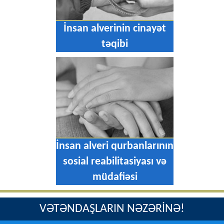
İnsan alverinin cinayət
təqibi
İnsan alveri qurbanlarının
sosial reabilitasiyası və
müdafiəsi
VƏTƏNDAŞLARIN NƏZƏRİNƏ!