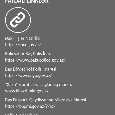
FAYDALI LİNKLƏR
Daxili İşlər Nazirliyi
https://mia.gov.az/
Bakı şəhər Baş Polis İdarəsi
https://www.bakupolice.gov.az/
Baş Dövlət Yol Polisi İdarəsi
https://www.dyp.gov.az/
"Xəzri" istirahət və sağlamlıq mərkəzi
www.khazri.mia.gov.az
Baş Pasport, Qeydiyyat və Miqrasiya idarəsi
https://bpqmi.gov.az/?/az/