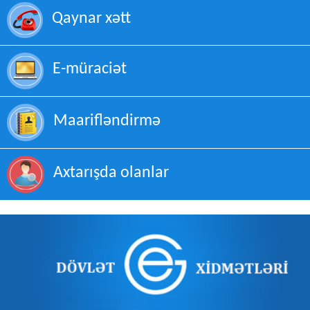
Qaynar xətt
E-müraciət
Maarifləndirmə
Axtarışda olanlar