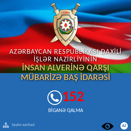
AZƏRBAYCAN RESPUBLİKASI DAXİLİ
İŞLƏR NAZİRLİYİNİN
İNSAN ALVERİNƏ QARŞI
MÜBARİZƏ BAŞ İDARƏSİ
152
BİGANƏ QALMA
Saytın xəritəsi
AZ