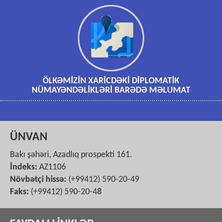
ÖLKƏMİZİN XARİCDƏKİ DİPLOMATİK
NÜMAYƏNDƏLİKLƏRİ BARƏDƏ MƏLUMAT
ÜNVAN
Bakı şəhəri, Azadlıq prospekti 161.
İndeks:
AZ1106
Növbətçi hissə:
(+99412) 590-20-49
Faks:
(+99412) 590-20-48