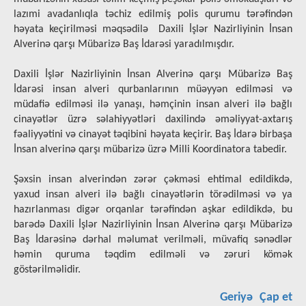
lazımi avadanlıqla təchiz edilmiş polis qurumu tərəfindən
həyata keçirilməsi məqsədilə Daxili İşlər Nazirliyinin İnsan
Alverinə qarşı Mübarizə Baş İdarəsi yaradılmışdır.
Daxili İşlər Nazirliyinin İnsan Alverinə qarşı Mübarizə Baş
İdarəsi insan alveri qurbanlarının müəyyən edilməsi və
müdafiə edilməsi ilə yanaşı, həmçinin insan alveri ilə bağlı
cinayətlər üzrə səlahiyyətləri daxilində əməliyyat-axtarış
fəaliyyətini və cinayət təqibini həyata keçirir. Baş İdarə birbaşa
İnsan alverinə qarşı mübarizə üzrə Milli Koordinatora tabedir.
Şəxsin insan alverindən zərər çəkməsi ehtimal edildikdə,
yaxud insan alveri ilə bağlı cinayətlərin törədilməsi və ya
hazırlanması digər orqanlar tərəfindən aşkar edildikdə, bu
barədə Daxili İşlər Nazirliyinin İnsan Alverinə qarşı Mübarizə
Baş İdarəsinə dərhal məlumat verilməli, müvafiq sənədlər
həmin quruma təqdim edilməli və zəruri kömək
göstərilməlidir.
Geriyə
Çap et