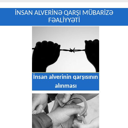
İNSAN ALVERİNƏ QARŞI MÜBARİZƏ
FƏALİYYƏTİ
İnsan alverinin qarşısının
alınması