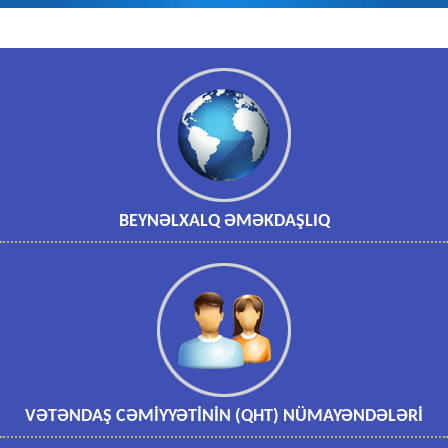
BEYNƏLXALQ ƏMƏKDAŞLIQ
VƏTƏNDAŞ CƏMİYYƏTİNİN (QHT) NÜMAYƏNDƏLƏRİ