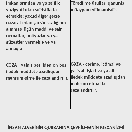
imkanlarından və ya zəiflik
Törədilmə üsulları qanunla
vəziyyətindən sui-istifadə
müəyyən edilməmişdir.
etməklə; yaxud digər şəxsə
nəzarət edən şəxsin razılığının
alınması üçün maddi və sair
nemətlər, imtiyazlar və ya
güzəştlər verməklə və ya
almaqla
CƏZA - cərimə, ictimai və
CƏZA - yalnız beş ildən on beş
ya islah işləri və ya altı
ilədək müddətə azadlıqdan
ilədək müddətə azadlıqdan
məhrum etmə ilə cəzalandırılır.
məhrum etmə ilə
cəzalandırılır.
İNSАN АLVЕRİNİN QURBANINA ÇEVRİLMƏNİN MЕХАNİZMİ