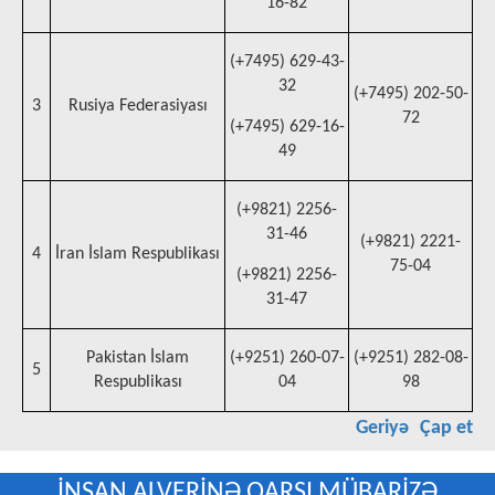
16-82
(+7495) 629-43-
32
(+7495) 202-50-
3
Rusiya Federasiyası
72
(+7495) 629-16-
49
(+9821) 2256-
31-46
(+9821) 2221-
4
İran İslam Respublikası
75-04
(+9821) 2256-
31-47
Pakistan İslam
(+9251) 260-07-
(+9251) 282-08-
5
Respublikası
04
98
Geriyə
Çap et
İNSAN ALVERİNƏ QARŞI MÜBARİZƏ