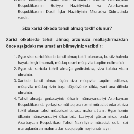
Respublikasının Ədliyyə Nazirliyində və Azərbaycan
Respublikasının Daxili İşlər Nazirliyinin Miqrasiya Xidmətində
vardır.
Sizə xarici ölkədə təhsil almaq təklif olunur?
Xarici ölkələrdə təhsil almaq arzunuzu reallaşdırmazdan
öncə aşağıdakı məlumatları bilməyiniz vacibdir:
Əgər sizə xarici ölkədə təhsil almaq təklif olunarsa, bu söz halında
həyata keçirilməməli, mütləq rəsmi müqavilə təqdim edilməlidir.
Əgər siz xaricdə təhsil almağa gedirsinizsə, viza tələbə vizası
olmalıdır.
Xaricdə təhsil almaq üçün sizə müqavilə təqdim edilərsə,
müqavilə mütləq sizin başa düşdüyünüz dildə, yəni ana dilində
olmalıdır.
Təhsil almağa gedəcəyiniz ölkənin nümayəndəliyi Azərbaycan
Respublikasında yerləşirsə mütləq ora rəsmi müraciət edərək sizə
təklif olunan təhsil müəssisəsi barədə məlumat alın. Əgər həmin
ölkənin nümayəndəliyi ölkəmizdə fəaliyyət göstərmirsə, onda
Azərbaycan Respublikası Təhsil Nazirliyinə müraciət edib, sizi
maraqlandıran məlumatları dəqiqləşdirməyi unutmayın.