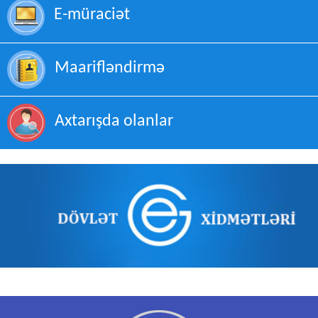
E-müraciət
Maarifləndirmə
Axtarışda olanlar