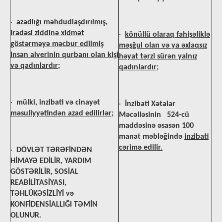
·
azadlığı məhdudlaşdırılmış,
iradəsi ziddinə xidmət
·
könüllü olaraq fahişəliklə
göstərməyə məcbur edilmiş
məşğul olan və ya əxlaqsız
insan alverinin qurbanı olan kişi
həyat tərzi sürən yalnız
və qadınlardır;
qadınlardır;
·
mülki, inzibati və cinayət
·
İnzibati Xətalar
məsuliyyətindən azad edilirlər
;
Məcəlləsinin 524-cü
maddəsinə əsasən 100
manat məbləğində
inzibati
cərimə edilir.
·
DÖVLƏT TƏRƏFİNDƏN
HİMAYƏ EDİLİR, YARDIM
GÖSTƏRİLİR, SOSİAL
REABİLİTASİYASI,
TƏHLÜKƏSİZLİYİ və
KONFİDENSİALLIĞI TƏMİN
OLUNUR.