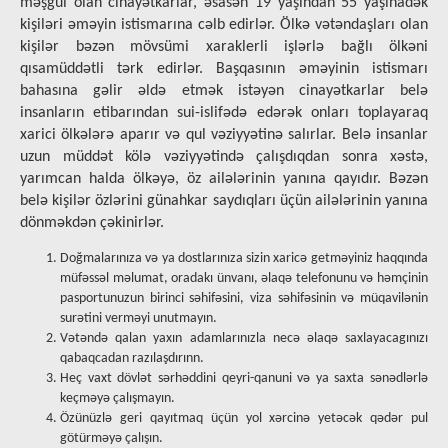
məşğul olan cinayətkarlar, əsasən 19 yaşından 55 yaşınadək
kişiləri əməyin istismarına cəlb edirlər. Ölkə vətəndaşları olan
kişilər bəzən mövsümi xaraklerli işlərlə bağlı ölkəni
qısamüddətli tərk edirlər. Başqasının əməyinin istismarı
bahasına gəlir əldə etmək istəyən cinayətkarlar belə
insanların etibarından sui-islifədə edərək onları toplayaraq
xarici ölkələrə aparır və qul vəziyyətinə salırlar. Belə insanlar
uzun müddət kölə vəziyyətində çalışdıqdan sonra xəstə,
yarımcan halda ölkəyə, öz ailələrinin yanına qayıdır. Bəzən
belə kişilər özlərini günahkar saydıqları üçün ailələrinin yanına
dönməkdən çəkinirlər.
Doğmalarınıza və ya dostlarınıza sizin xaricə getməyiniz haqqında
müfəssəl məlumat, oradakı ünvanı, əlaqə telefonunu və həmçinin
pasportunuzun birinci səhifəsini, viza səhifəsinin və müqavilənin
surətini verməyi unutmayın.
Vətəndə qalan yaxın adamlarınızla necə əlaqə saxlayacagınızı
qabaqcadan razılaşdırınn.
Heç vaxt dövlət sərhəddini qeyri-qanuni və ya saxta sənədlərlə
keçməyə çalışmayın.
Özünüzlə geri qayıtmaq üçün yol xərcinə yetəcək qədər pul
götürməyə çalışın.