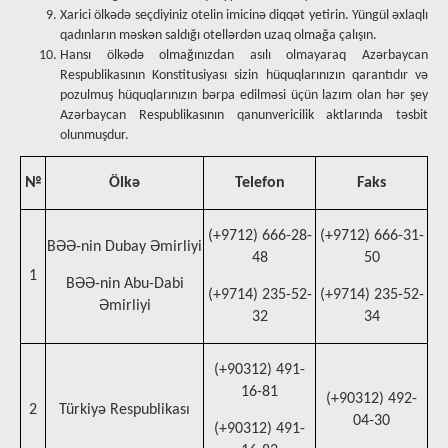
Xarici ölkədə seçdiyiniz otelin imicinə diqqət yetirin. Yüngül əxlaqlı
qadınların məskən saldığı otellərdən uzaq olmağa çalışın.
Hansı ölkədə olmağınızdan asılı olmayaraq Azərbaycan
Respublikasının Konstitusiyası sizin hüquqlarınızın qarantıdır və
pozulmuş hüquqlarınızın bərpa edilməsi üçün lazım olan hər şey
Azərbaycan Respublikasının qanunvericilik aktlarında təsbit
olunmuşdur.
№
Ölkə
Telefon
Faks
(+9712) 666-28-
(+9712) 666-31-
BƏƏ-nin Dubay Əmirliyi
48
50
1
BƏƏ-nin Abu-Dabi
(+9714) 235-52-
(+9714) 235-52-
Əmirliyi
32
34
(+90312) 491-
16-81
(+90312) 492-
2
Türkiyə Respublikası
04-30
(+90312) 491-