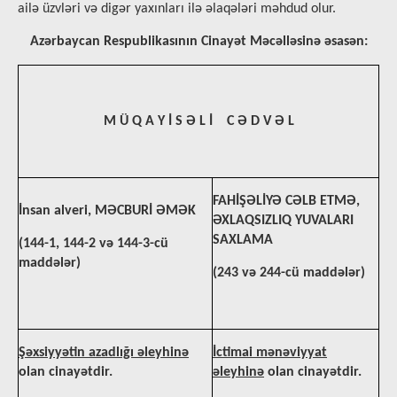
ailə üzvləri və digər yaxınları ilə əlaqələri məhdud olur.
Azərbaycan Respublikasının Cinayət Məcəlləsinə əsasən:
M Ü Q A Y İ S Ə L İ C Ə D V Ə L
FAHİŞƏLİYƏ CƏLB ETMƏ,
İnsan alveri, MƏCBURİ ƏMƏK
ƏXLAQSIZLIQ YUVALARI
SAXLAMA
(144-1, 144-2 və 144-3-cü
maddələr)
(243 və 244-cü maddələr)
Şəxsiyyətin azadlığı əleyhinə
İctimai mənəviyyat
olan cinayətdir.
əleyhinə
olan cinayətdir.