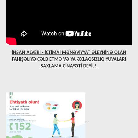
İNSAN ALVERİ - İCTİMAİ MƏNƏVİYYAT ƏLEYHİNƏ OLAN
FAHİŞƏLİYƏ CƏLB ETMƏ VƏ YA ƏXLAQSIZLIQ YUVALARI
SAXLAMA CİNAYƏTİ DEYİL!