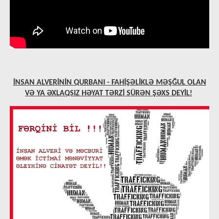
İNSAN ALVERİNİN QURBANI
- FAHİŞƏLİKLƏ MƏŞĞUL OLAN
VƏ YA ƏXLAQSIZ HƏYAT TƏRZİ SÜRƏN ŞƏXS DEYİL!