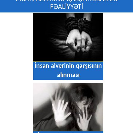
FƏALİYYƏTİ
İnsan alverinin qarşısının
alınması