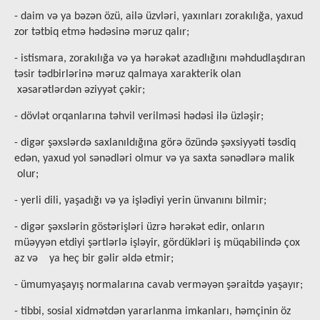
- daim və ya bəzən özü, ailə üzvləri, yaxınları zorakılığa, yaxud
zor tətbiq etmə hədəsinə məruz qalır;
- istismara, zorakılığa və ya hərəkət azadlığını məhdudlaşdıran
təsir tədbirlərinə məruz qalmaya xarakterik olan
xəsarətlərdən əziyyət çəkir;
- dövlət orqanlarına təhvil verilməsi hədəsi ilə üzləşir;
- digər şəxslərdə saxlanıldığına görə özündə şəxsiyyəti təsdiq
edən, yaxud yol sənədləri olmur və ya saxta sənədlərə malik
olur;
- yerli dili, yaşadığı və ya işlədiyi yerin ünvanını bilmir;
- digər şəxslərin göstərişləri üzrə hərəkət edir, onların
müəyyən etdiyi şərtlərlə işləyir, gördükləri iş müqabilində çox
az və ya heç bir gəlir əldə etmir;
- ümumyaşayış normalarına cavab verməyən şəraitdə yaşayır;
- tibbi, sosial xidmətdən yararlanma imkanları, həmçinin öz