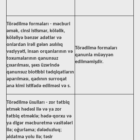
Törədilmə formaları - məcburi
əmək, cinsi istismar, köləlik,
köləliyə bənzər adətlər və
onlardan irəli gələn asılılıq
Törədilmə formaları
vəziyyəti, insan orqanlarının və
qanunla müəyyən
toxumalarının qanunsuz
edilməmişdir.
çıxarılması, şəxs üzərində
qanunsuz biotibbi tədqiqatların
aparılması, qadının surroqat
ana kimi istifadə edilməsi və s.
Törədilmə üsulları - zor tətbiq
etmək hədəsi ilə və ya zor
tətbiq etməklə; hədə-qorxu və
ya digər məcburetmə vasitələri
ilə; oğurlama; dələduzluq;
aldatma yolu ilə; təsir