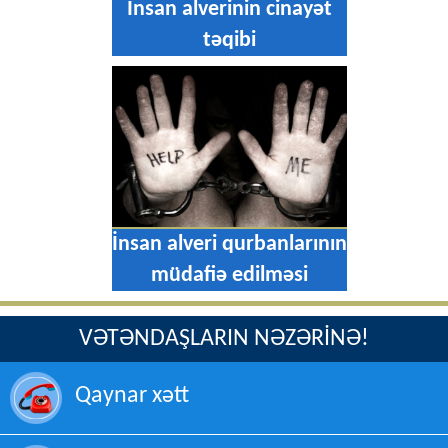
İnsan alverinin cinayət
təqibi
İnsan alveri qurbanlarının
müdafiə edilməsi
VƏTƏNDAŞLARIN NƏZƏRİNƏ!
Qaynar xətt