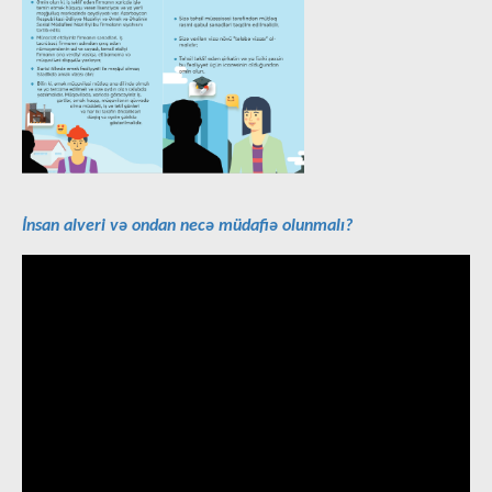
İnsan alveri və ondan necə müdafiə olunmalı?