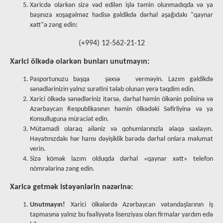
Xaricdə olarkən sizə vəd edilən işlə təmin olunmadıqda və ya
başınıza xoşagəlməz hadisə gəldikdə dərhal aşağıdakı "qaynar
xətt"ə zəng edin:
(+994) 12-562-21-12
Xarici ölkədə olarkən bunları unutmayın:
Pasportunuzu başqa şəxsə verməyin. Lazım gəldikdə
sənədlərinizin yalnız surətini tələb olunan yerə təqdim edin.
Xarici ölkədə sənədləriniz itərsə, dərhal həmin ölkənin polisinə və
Azərbaycan Respublikasının həmin ölkədəki Səfirliyinə və ya
Konsulluguna müraciət edin.
Mütəmadi olaraq ailəniz və qohumlarınızla əlaqə saxlayın.
Həyatınızdakı hər hansı dəyişiklik barədə dərhal onlara məlumat
verin.
Sizə kömək lazım olduqda dərhal «qaynar xətt» telefon
nömrələrinə zəng edin.
Xaricə getmək istəyənlərin nəzərinə:
Unutmayın!
Xarici ölkələrdə Azərbaycan vətəndaşlarının iş
tapmasına yalnız bu fəaliyyətə lisenziyası olan firmalar yardım edə