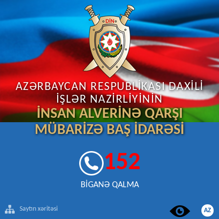
AZƏRBAYCAN RESPUBLİKASI DAXİLİ
İŞLƏR NAZİRLİYİNİN
İNSAN ALVERİNƏ QARŞI
MÜBARİZƏ BAŞ İDARƏSİ
152
BİGANƏ QALMA
Saytın xəritəsi
AZ