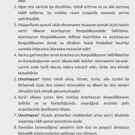
bilər.
Əgər sizə xaricdə işə düzəltmə, təhsil artırma və ya ailə qurmaq
təklif edilərsə, bu mütləq rəsmi müqavilə əsasında yerinə
yetirilməlidir.
Müqavilənin qanuni olub-olmamasını müəyyən etmək üçün həmin
xarici ölkənin Azərbaycan Respublikasındakı Səfirliyinə,
Azərbaycan Respublikasının Ədliyyə Nazirliyinə və Azərbaycan
Respublikasının Əmək və Əhalinin Sosial Müdafiəsi Nazirliyi
yanında Miqrasiya İdarəsinə müraciət edin!
Xaricə getməzdən əvvəl Azərbaycan Respublikasının Səfirliklərinin
və Konsulluqlarının xarici ölkələrdəki telefon nömrələrini öyrənin.
Lazımi anda təcili olaraq onlara müracit edin. Onlar sizə kömək
etməlidirlər.
Unutmayın!
Yalnız təhsil alma, biznes, turist, ailə üzvləri ilə
birləşmək üçün viza növləri mövcuddur və ölkəni bu viza növləri
olmadan tərk etmək qanunsuzluqdur.
Xarici ölkəyə çatan kimi mütləq Azərbaycan Respublikasının
Səfirliyi və ya Konsulluğunda, yaşadığınız ərazinin polis
orqanlarında qeydiyyata düşün.
Unutmayın!
Vizada göstərilən müddətdən artıq xarici dövlətdə
yaşamaq ciddi qanun pozuntusu sayılır.
Yaxından tanımadığınız şəxslərin sizin viza və pasport almanıza
köməklik göstərmələrinə qətiyyən razı olmayın.