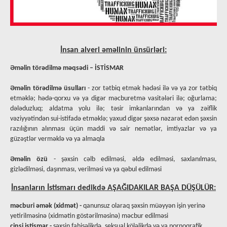
İnsan alveri əməlinin ünsürləri:
Əməlin törədilmə məqsədi – İSTİSMAR
Əməlin törədilmə üsulları
- zor tətbiq etmək hədəsi ilə və ya zor tətbiq
etməklə; hədə-qorxu və ya digər məcburetmə vasitələri ilə; oğurlama;
dələduzluq; aldatma yolu ilə; təsir imkanlarından və ya zəiflik
vəziyyətindən sui-istifadə etməklə; yaxud digər şəxsə nəzarət edən şəxsin
razılığının alınması üçün maddi və sair nemətlər, imtiyazlar və ya
güzəştlər verməklə və ya almaqla
Əməlin özü
- şəxsin cəlb edilməsi, əldə edilməsi, saxlanılması,
gizlədilməsi, daşınması, verilməsi və ya qəbul edilməsi
İnsanların İstismarı
dedikdə AŞAĞIDAKILAR BAŞA DÜŞÜLÜR:
məcburi əmək (xidmət)
-
qanunsuz olaraq şəxsin müəyyən işin yerinə
yetirilməsinə (xidmətin göstərilməsinə) məcbur edilməsi
cinsi istismar
-
şəxsin fahişəlikdə, seksual köləlikdə və ya pornoqrafik