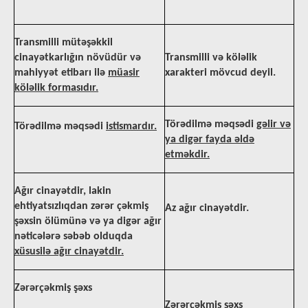
T
ransmilli mütəşəkkil
cinayətkarlığın növ
üdür və
Transmilli və köləlik
mahiyyət etibarı ilə
müasir
xarakteri mövcud deyil.
köləlik formasıdır.
Törədilmə məqsədi
gəlir və
Törədilmə məqsədi
istismardır.
ya digər fayda əldə
etməkdir.
Ağır cinayətdir, lakin
ehtiyatsızlıqdan zərər çəkmiş
Az ağır cinayətdir.
şəxsin ölümünə və ya digər ağır
nəticələrə səbəb olduqda
xüsusilə ağır cinayətdir.
Zərərçəkmiş şəxs
Zərərçəkmiş şəxs