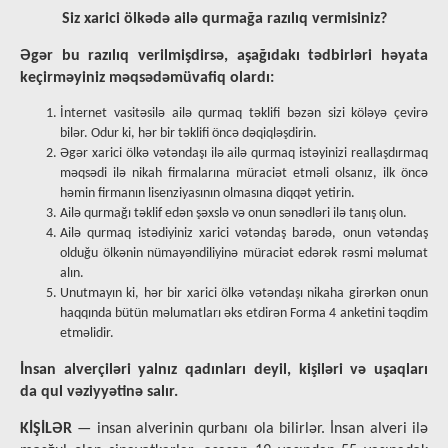
Siz xarici ölkədə ailə qurmağa razılıq vermisiniz?
Əgər bu razılıq verilmişdirsə, aşağıdakı tədbirləri həyata
keçirməyiniz məqsədəmüvafiq olardı:
İnternet vasitəsilə ailə qurmaq təklifi bəzən sizi köləyə çevirə
bilər. Odur ki, hər bir təklifi öncə dəqiqləşdirin.
Əgər xarici ölkə vətəndaşı ilə ailə qurmaq istəyinizi reallaşdırmaq
məqsədi ilə nikah firmalarına müraciət etməli olsanız, ilk öncə
həmin firmanın lisenziyasının olmasına diqqət yetirin.
Ailə qurmağı təklif edən şəxslə və onun sənədləri ilə tanış olun.
Ailə qurmaq istədiyiniz xarici vətəndaş barədə, onun vətəndaş
olduğu ölkənin nümayəndiliyinə müraciət edərək rəsmi məlumat
alın.
Unutmayın ki, hər bir xarici ölkə vətəndaşı nikaha girərkən onun
haqqında bütün məlumatları əks etdirən Forma 4 anketini təqdim
etməlidir.
İnsan alverçiləri yalnız qadınları deyil, kişiləri və uşaqları
da qul vəziyyətinə salır.
KİŞİLƏR
— insan alverinin qurbanı ola bilirlər. İnsan alveri ilə