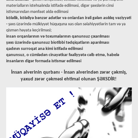
materialların istehsalında istifadə edilməsi, digər şəxslərin cinsi
istismarından mənfəət əldə edilməsi
köləlik, köləliyə bənzər adətlər və onlardan irəli gələn asılılıq vəziyyəti
-
şəxs üzərində mülkiyyət hüququna xas olan səlahiyyətlərin tam və ya
qismən həyata keçirilməsi;
insan orqanlarının və toxumalarının qanunsuz çıxarılması
şəxs üzərində qanunsuz biotibbi tədqiqatların aparılması
qadının surroqat ana kimi istifadə edilməsi
qanunsuz, o cümlədən cinayətkar fəaliyyətə cəlb etmə, habelə
insanların digər formada istismar edilməsi
İnsan alverinin qurbanı - İnsan alverindən zərər çəkmiş,
yaxud zərər çəkməsi ehtimal olunan ŞƏXSDİR!