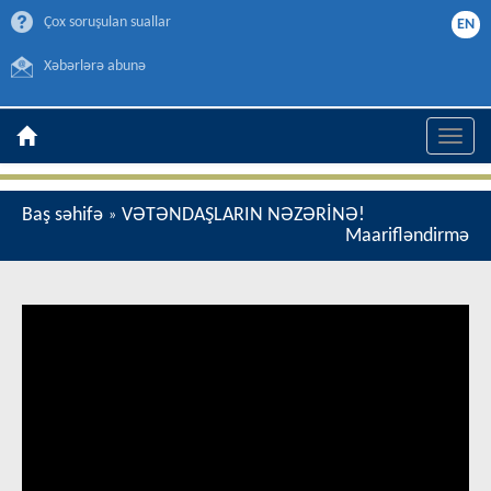
Çox soruşulan suallar
EN
Xəbərlərə abunə
Toggle
naviga
Baş səhifə
VƏTƏNDAŞLARIN NƏZƏRİNƏ!
»
Maarifləndirmə