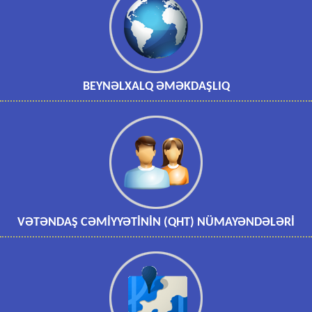
BEYNƏLXALQ ƏMƏKDAŞLIQ
VƏTƏNDAŞ CƏMİYYƏTİNİN (QHT) NÜMAYƏNDƏLƏRİ