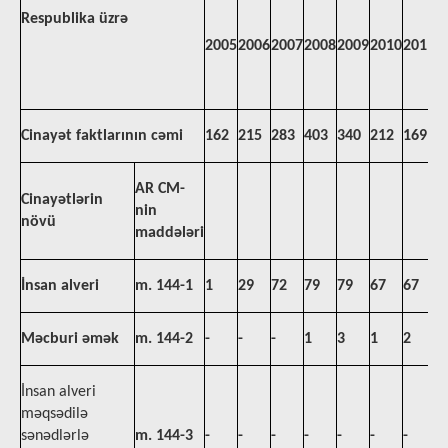
Respublika üzrə
2005
2006
2007
2008
2009
2010
2011
2
Cinayət faktlarının cəmi
162
215
283
403
340
212
169
2
AR CM-
Cinayətlərin
nin
növü
maddələri
İnsan alveri
m. 144-1
1
29
72
79
79
67
67
8
Məcburi əmək
m. 144-2
-
-
-
1
3
1
2
2
İnsan alveri
məqsədilə
sənədlərlə
m. 144-3
-
-
-
-
-
-
-
-