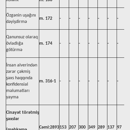
Köləlik
m. 106
-
-
-
-
-
-
-
-
Özgənin uşağını
m. 172
-
-
-
-
-
-
-
-
dəyişdirmə
Qanunsuz olaraq
övladlığa
m. 174
-
-
-
-
-
-
-
-
götürmə
İnsan alverindən
zərər çəkmiş
şəxs haqqında
m. 316-1
-
-
-
-
-
-
-
-
konfidensial
məlumatları
yayma
Cinayət törətmiş
şəxslər
Cəmi:2893
153
207
300
349
289
137
97
1
(
məhkəmə