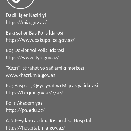
Daxili İşlər Nazirliyi
https://mia.gov.az/
Bakı şəhər Baş Polis İdarəsi
https://www.bakupolice.gov.az/
Baş Dövlət Yol Polisi İdarəsi
https://www.dyp.gov.az/
"Xəzri" istirahət və sağlamlıq mərkəzi
www.khazri.mia.gov.az
Baş Pasport, Qeydiyyat və Miqrasiya idarəsi
https://bpqmi.gov.az/?/az/
Polis Akademiyası
https://pa.edu.az/
A.N.Heydərov adına Respublika Hospitalı
https://hospital.mia.gov.az/
Şəxsi Heyətlə İş İdarəsi