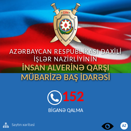
AZƏRBAYCAN RESPUBLİKASI DAXİLİ
İŞLƏR NAZİRLİYİNİN
İNSAN ALVERİNƏ QARŞI
MÜBARİZƏ BAŞ İDARƏSİ
152
BİGANƏ QALMA
Saytın xəritəsi
AZ