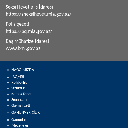
https://shexsiheyet.mia.gov.az/
Polis qəzeti
https://pq.mia.gov.az/
Baş Mühafizə İdarəsi
www.bmi.gov.az
HAQQIMIZDA
İAQMBİ
Rəhbərlik
Struktur
Kömək fondu
Sığınacaq
Qaynar xətt
QANUNVERİCİLİK
Qanunlar
Məcəllələr
Milli Fəaliyyət Planları