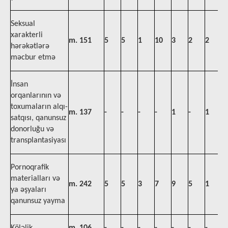
Seksual
xarakterli
m. 151
5
5
1
10
3
2
2
4
hərəkətlərə
məcbur etmə
İnsan
orqanlarının və
toxumaların alqı-
m. 137
-
-
-
-
1
-
1
-
satqısı, qanunsuz
donorluğu və
transplantasiyası
Pornoqrafik
materialları və
m. 242
5
5
3
7
9
5
1
5
ya əşyaları
qanunsuz yayma