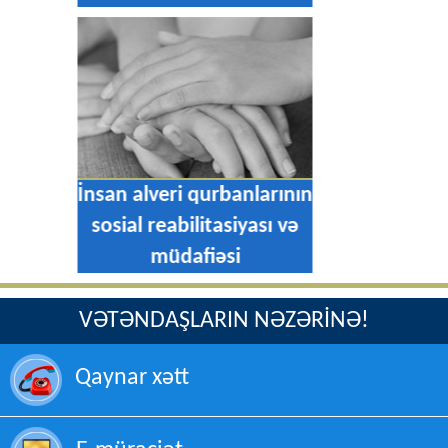
İnsan alveri qurbanlarının
müdafiə edilməsi
VƏTƏNDAŞLARIN NƏZƏRİNƏ!
Qaynar xətt
E-müraciət