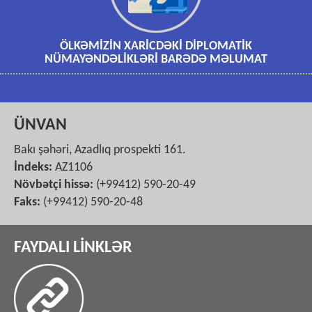
ÖLKƏMİZİN XARİCDƏKİ DİPLOMATİK
NÜMAYƏNDƏLİKLƏRİ BARƏDƏ MƏLUMAT
ÜNVAN
Bakı şəhəri, Azadlıq prospekti 161.
İndeks:
AZ1106
Növbətçi hissə:
(+99412) 590-20-49
Faks:
(+99412) 590-20-48
FAYDALI LİNKLƏR