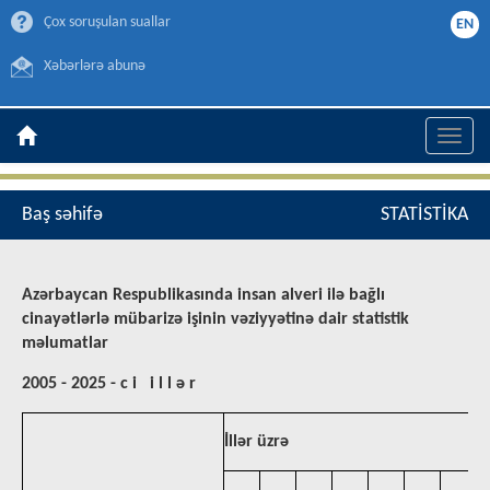
Çox soruşulan suallar
EN
Xəbərlərə abunə
Toggle
naviga
Baş səhifə
STATİSTİKA
Azərbaycan Respublikasında insan alveri ilə bağlı
cinayətlərlə mübarizə işinin vəziyyətinə dair statistik
məlumatlar
2005 - 2025
- c i
i l l ə r
İllər üzrə