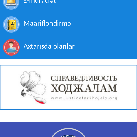
Maarifləndirmə
Axtarışda olanlar