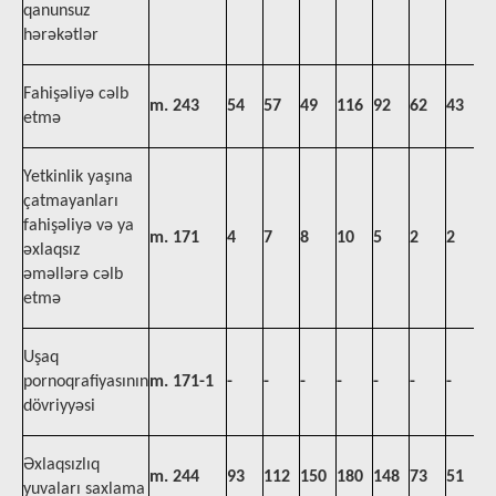
qanunsuz
hərəkətlər
Fahişəliyə cəlb
m. 243
54
57
49
116
92
62
43
4
etmə
Yetkinlik yaşına
çatmayanları
fahişəliyə və ya
m. 171
4
7
8
10
5
2
2
2
əxlaqsız
əməllərə cəlb
etmə
Uşaq
pornoqrafiyasının
m. 171-1
-
-
-
-
-
-
-
-
dövriyyəsi
Əxlaqsızlıq
m. 244
93
112
150
180
148
73
51
7
yuvaları saxlama