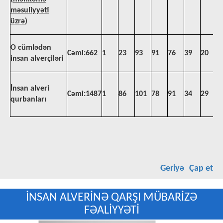
məsuliyyəti
üzrə
)
O cümlədən
Cəmi:662
1
23
93
91
76
39
20
2
insan alverçiləri
İnsan alveri
Cəmi:1487
1
86
101
78
91
34
29
5
qurbanları
Geriyə
Çap et
İNSAN ALVERİNƏ QARŞI MÜBARİZƏ
FƏALİYYƏTİ