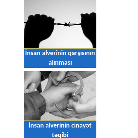
İnsan alverinin qarşısının
alınması
İnsan alverinin cinayət
təqibi