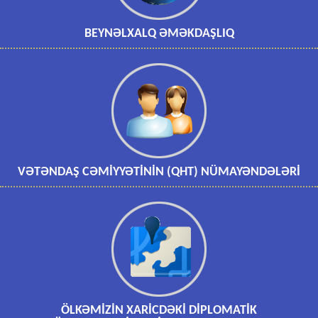
BEYNƏLXALQ ƏMƏKDAŞLIQ
VƏTƏNDAŞ CƏMİYYƏTİNİN (QHT) NÜMAYƏNDƏLƏRİ
ÖLKƏMİZİN XARİCDƏKİ DİPLOMATİK