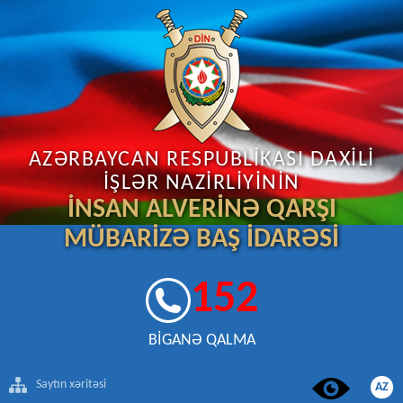
AZƏRBAYCAN RESPUBLİKASI DAXİLİ
İŞLƏR NAZİRLİYİNİN
İNSAN ALVERİNƏ QARŞI
MÜBARİZƏ BAŞ İDARƏSİ
152
BİGANƏ QALMA
Saytın xəritəsi
AZ