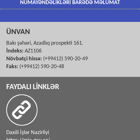
NÜMAYƏNDƏLİKLƏRİ BARƏDƏ MƏLUMAT
ÜNVAN
Bakı şəhəri, Azadlıq prospekti 161.
İndeks:
AZ1106
Növbətçi hissə:
(+99412) 590-20-49
Faks:
(+99412) 590-20-48
FAYDALI LİNKLƏR
Daxili İşlər Nazirliyi