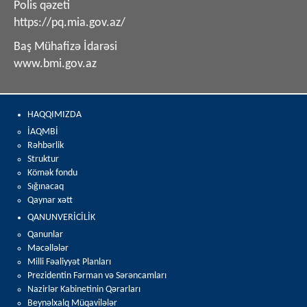
Polis qəzeti
https://pq.mia.gov.az/
Baş Mühafizə İdarəsi
www.bmi.gov.az
HAQQIMIZDA
İAQMBİ
Rəhbərlik
Struktur
Kömək fondu
Sığınacaq
Qaynar xətt
QANUNVERİCİLİK
Qanunlar
Məcəllələr
Milli Fəaliyyət Planları
Prezidentin Fərman və Sərəncamları
Nazirlər Kabinetinin Qərarları
Beynəlxalq Müqavilələr