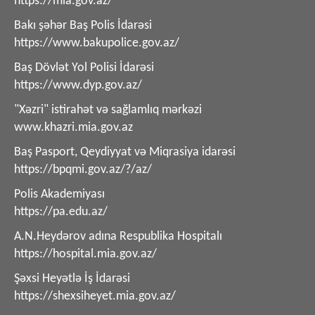
https://mia.gov.az/
Bakı şəhər Baş Polis İdarəsi
https://www.bakupolice.gov.az/
Baş Dövlət Yol Polisi İdarəsi
https://www.dyp.gov.az/
"Xəzri" istirahət və sağlamlıq mərkəzi
www.khazri.mia.gov.az
Baş Pasport, Qeydiyyat və Miqrasiya idarəsi
https://bpqmi.gov.az/?/az/
Polis Akademiyası
https://pa.edu.az/
A.N.Heydərov adına Respublika Hospitalı
https://hospital.mia.gov.az/
Şəxsi Heyətlə İş İdarəsi
https://shexsiheyet.mia.gov.az/