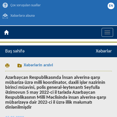
Çox soruşulan suallar
EN
Xəbərlərə abunə
Toggle
naviga
Baş səhifə
Xəbərlər
Xəbərlərin arxivi
Azərbaycan Respublikasında İnsan alverinə qarşı
mübarizə üzrə milli koordinator, daxili işlər nazirinin
birinci müavini, polis general-leytenantı Seyfulla
Əzimovun 5 may 2022-ci il tarixdə Azərbaycan
Respublikasının Milli Məclisində insan alverinə qarşı
mübarizəyə dair 2022-ci il üzrə illik məlumatı
dinlənilmişdir