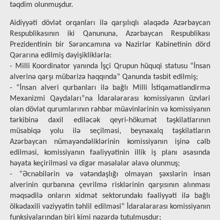
təqdim olunmuşdur.
Aidiyyəti dövlət orqanları ilə qarşılıqlı əlaqədə Azərbaycan
Respublikasının iki Qanununa, Azərbaycan Respublikası
Prezidentinin bir Sərəncamına və Nazirlər Kabinetinin dörd
Qərarına edilmiş dəyişikliklərlə:
- Milli Koordinator yanında İşçi Qrupun hüquqi statusu “İnsan
alverinə qarşı mübarizə haqqında” Qanunda təsbit edilmiş;
- “İnsan alveri qurbanları ilə bağlı Milli İstiqamətləndirmə
Mexanizmi Qaydaları”na İdarələrarası komissiyanın üzvləri
olan dövlət qurumlarının rəhbər müavinlərinin və komissiyanın
tərkibinə daxil ediləcək qeyri-hökumət təşkilatlarının
müsabiqə yolu ilə seçilməsi, beynəxalq təşkilatların
Azərbaycan nümayəndəliklərinin komissiyanın işinə cəlb
edilməsi, komissiyanın fəaliyyətinin illik iş planı əsasında
həyata keçirilməsi və digər məsələlər əlavə olunmuş;
- “Əcnəbilərin və vətəndaşlığı olmayan şəxslərin insan
alverinin qurbanına çevrilmə risklərinin qarşısının alınması
məqsədilə onların xidmət sektorundakı fəaliyyəti ilə bağlı
ölkədaxili vəziyyətin təhlil edilməsi” İdarələrarası komissiyanın
funksiyalarından biri kimi nəzərdə tutulmuşdur;