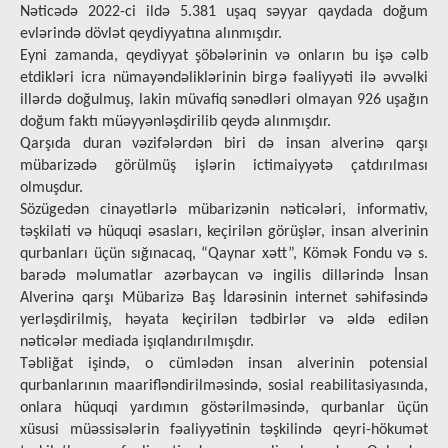
Nəticədə 2022-ci ildə 5.381 uşaq səyyar qaydada doğum
evlərində dövlət qeydiyyatına alınmışdır.
Eyni zamanda, qeydiyyat şöbələrinin və onların bu işə cəlb
etdikləri icra nümayəndəliklərinin birgə fəaliyyəti ilə əvvəlki
illərdə doğulmuş, lakin müvafiq sənədləri olmayan 926 uşağın
doğum faktı müəyyənləşdirilib qeydə alınmışdır.
Qarşıda duran vəzifələrdən biri də insan alverinə qarşı
mübarizədə görülmüş işlərin ictimaiyyətə çatdırılması
olmuşdur.
Sözügedən cinayətlərlə mübarizənin nəticələri, informativ,
təşkilati və hüquqi əsasları, keçirilən görüşlər, insan alverinin
qurbanları üçün sığınacaq, “Qaynar xətt”, Kömək Fondu və s.
barədə məlumatlar azərbaycan və ingilis dillərində İnsan
Alverinə qarşı Mübarizə Baş İdarəsinin internet səhifəsində
yerləşdirilmiş, həyata keçirilən tədbirlər və əldə edilən
nəticələr mediada işıqlаndırılmışdır.
Təbliğat işində, o cümlədən insan alverinin potensial
qurbanlarının maarifləndirilməsində, sosial reabilitasiyasında,
onlara hüquqi yardımın göstərilməsində, qurbanlar üçün
xüsusi müəssisələrin fəaliyyətinin təşkilində qeyri-hökumət