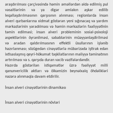
araşdırılması çərçivəsində həmin əməllərdən əldə edilmiş pul
vəsaitlərinin və ya digər əmlakın aşkar edilib
leqallaşdırılmasının qarşısının alınması; regionlarda insan
alveri qurbanlarına xidmət göstərən yeni sığınacaq və yardım
mərkəzlərinin yaradılması və həmin mərkəzlərin fəaliyyətinin
təmin edilməsi; insan alveri probleminin sosial-psixoloji
aspektlərinin öyrənilməsi, səbəblərinin müəyyənləşdirilməsi
və aradan qaldırılmasının effektli üsullarının işlənib
hazırlanması; sözügedən cinayətlərlə mübarizədə iştirak edən
ixtisaslaşmış qeyri-hökumət təşkilatlarının maliyyə təminatının
artırılması və s. qarşıda duran vacib vəzifələrdəndir.
Hazırda göstərilən istiqamətlər üzrə fəaliyyət milli
qanunvericilik aktları və ölkəmizin beynəlxalq öhdəlikləri
nəzərə alınmaqla davam etdirilir.
İnsan alveri cinayətlərinin dinamikası
İnsan alveri cinayətlərinin növləri