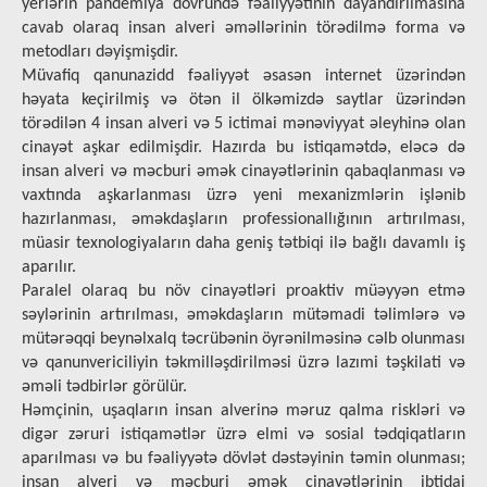
yerlərin pandemiya dövründə fəaliyyətinin dayandırılmasına
cavab olaraq insan alveri əməllərinin törədilmə forma və
metodları dəyişmişdir.
Müvafiq qanunazidd fəaliyyət əsasən internet üzərindən
həyata keçirilmiş və ötən il ölkəmizdə saytlar üzərindən
törədilən 4 insan alveri və 5 ictimai mənəviyyat əleyhinə olan
cinayət aşkar edilmişdir. Hazırda bu istiqamətdə, eləcə də
insan alveri və məcburi əmək cinayətlərinin qabaqlanması və
vaxtında aşkarlanması üzrə yeni mexanizmlərin işlənib
hazırlanması, əməkdaşların professionallığının artırılması,
müasir texnologiyaların daha geniş tətbiqi ilə bağlı davamlı iş
aparılır.
Paralel olaraq bu növ cinayətləri proaktiv müəyyən etmə
səylərinin artırılması, əməkdaşların mütəmadi təlimlərə və
mütərəqqi beynəlxalq təcrübənin öyrənilməsinə cəlb olunması
və qanunvericiliyin təkmilləşdirilməsi üzrə lazımi təşkilati və
əməli tədbirlər görülür.
Həmçinin, uşaqların insan alverinə məruz qalma riskləri və
digər zəruri istiqamətlər üzrə elmi və sosial tədqiqatların
aparılması və bu fəaliyyətə dövlət dəstəyinin təmin olunması;
insan alveri və məcburi əmək cinayətlərinin ibtidai