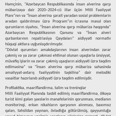
Həmçinin, “Azərbaycan Respublikasında insan alverinə qarşı
mübarizəyə dair 2020–2024-cü illər üçün Milli Fəaliyyət
Planı”nın və “İnsan alverinə şərait yaradan sosial problemlərin
aradan qaldırılması üzrə Proqram”ın icrasına məsul olan
qurumların siyahısı, “İnsan alverinə qarşı mübarizə haqqında”
Azərbaycan Respublikasının Qanunu və “İnsan alveri
qurbanlarının repatriasiya Qaydaları” aidiyyəti normativ
hüquqi aktlara uyğunlaşdırılmışdır.
“Dövlət qurumları əməkdaşlarının insan alverindən zərər
çəkmiş və ya zərər çəkməsi ehtimal olunan uşaqlarla ünsiyyət,
müvafiq işlərin və zərər çəkmiş uşaqların aidiyyəti üzrə təqdim
edilməsinə” və “İnsan alverinə qarşı mübarizə sahəsində
əməliyyat-axtarış fəaliyyətinin təşkilinə” dair metodiki
vəsaitlər hazırlanıb aidiyyəti üzrə təqdim edilmişdir.
Profilaktika, maarifləndirmə, təlim və treninqlər
Milli Fəaliyyət Planında təsbit edilmiş maarifləndirmə, ölkəyə
turist kimi gələn şəxslərin mənafelərinin qorunması, medianın
monitorinqi, erkən nikahların qarşısının alınması, baxımsız
qalan, təhsildən yayınan, övladlığa götürülmüş, qəyyumluğa