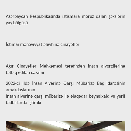
Azərbaycan Respublikasında istismara məruz qalan şəxslərin
yaş bölgüsü
İctimai mənəviyyat əleyhinə cinayətlər
Ağır Cinayətlər Məhkəməsi tərəfindən insan alverçilərinə
tətbiq edilən cəzalar
2022-ci ildə İnsan Alverinə Qarşı Mübarizə Baş İdarəsinin
əməkdaşlarının
insan alverinə qarşı mübarizə ilə əlaqədar beynəlxalq və yerli
tədbirlərdə iştirakı