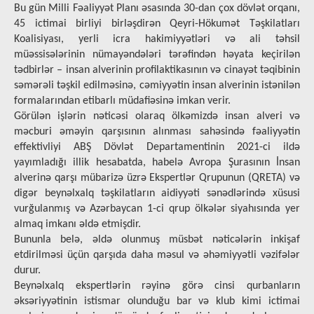
Bu gün Milli Fəaliyyət Planı əsasında 30-dan çox dövlət orqanı,
45 ictimai birliyi birləşdirən Qeyri-Hökumət Təşkilatları
Koalisiyası, yerli icra hakimiyyətləri və ali təhsil
müəssisələrinin nümayəndələri tərəfindən həyata keçirilən
tədbirlər – insan alverinin profilaktikasının və cinayət təqibinin
səmərəli təşkil edilməsinə, cəmiyyətin insan alverinin istənilən
formalarından etibarlı müdafiəsinə imkan verir.
Görülən işlərin nəticəsi olaraq ölkəmizdə insan alveri və
məcburi əməyin qarşısının alınması sahəsində fəaliyyətin
effektivliyi ABŞ Dövlət Departamentinin 2021-ci ildə
yayımladığı illik hesabatda, habelə Avropa Şurasının İnsan
alverinə qarşı mübarizə üzrə Ekspertlər Qrupunun (QRETA) və
digər beynəlxalq təşkilatların aidiyyəti sənədlərində xüsusi
vurğulanmış və Azərbaycan 1-ci qrup ölkələr siyahısında yer
almaq imkanı əldə etmişdir.
Bununla belə, əldə olunmuş müsbət nəticələrin inkişaf
etdirilməsi üçün qarşıda daha məsul və əhəmiyyətli vəzifələr
durur.
Beynəlxalq ekspertlərin rəyinə görə cinsi qurbanların
əksəriyyətinin istismar olunduğu bar və klub kimi ictimai