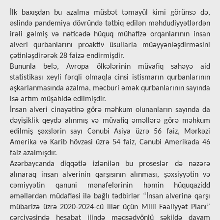
İlk baxışdan bu azalma müsbət təmayül kimi görünsə də,
əslində pandemiya dövründə tətbiq edilən məhdudiyyətlərdən
irəli gəlmiş və nəticədə hüquq mühafizə orqanlarının insan
alveri qurbanlarını proaktiv üsullarla müəyyənləşdirməsini
çətinləşdirərək 28 faizə endirmişdir.
Bununla belə, Avropa ölkələrinin müvafiq sahəyə aid
statistikası xeyli fərqli olmaqla cinsi istismarın qurbanlarının
aşkarlanmasında azalma, məcburi əmək qurbanlarının sayında
isə artım müşahidə edilmişdir.
İnsan alveri cinayətinə görə məhkum olunanların sayında da
dəyişiklik qeydə alınmış və müvafiq əməllərə görə məhkum
edilmiş şəxslərin sayı Cənubi Asiya üzrə 56 faiz, Mərkəzi
Amerika və Karib hövzəsi üzrə 54 faiz, Cənubi Amerikada 46
faiz azalmışdır.
Azərbaycanda diqqətlə izlənilən bu proseslər də nəzərə
alınaraq insan alverinin qarşısının alınması, şəxsiyyətin və
cəmiyyətin qanuni mənafelərinin həmin hüquqazidd
əməllərdən müdafiəsi ilə bağlı tədbirlər “İnsan alverinə qarşı
mübarizə üzrə 2020-2024-cü illər üçün Milli Fəaliyyət Planı”
çərçivəsində hesabat ilində məqsədyönlü şəkildə davam