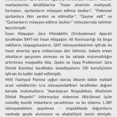
mərkəzlərinin könüllülərinə “İnsan alverinin mahiyyəti,
formaları, qurbanların müəyyən edilmə üsulları”, “Potensial
qurbanlara ilkin yardım və xidmətlər”, “Qaynar xətt” və
“Qurbanların müəyyən edilmə üsulları” mövzularında təlimlər
keçirilmişdir.
İnsan Hüquqları üzrə Müvəkkilin (Ombudsman) Aparatı
tərəfindən BMT-nin İnsan Hüquqları Ali Komissarlığı ilə birgə
vəkillərin, hüquqşünasların, QHT nümayəndələrinin iştirakı ilə
insan alverinə qarşı mübarizəyə dair təlimlər, habelə erkən
nikahların qarşısının alınması və bu sahədə məlumatlılığın
artırılması məqsədilə Ailə, Qadın və Uşaq Problemləri üzrə
Dövlət Komitəsi tərəfindən bələdiyyələrin 190 təmsilçisinin
iştirakı ilə tədbir təşkil edilmişdir.
Milli Fəaliyyət Planına uyğun olaraq ölkənin bütün inzibati
ərazi vahidlərinin icra nümayəndəlikləri tərəfindən doğum
barədə məlumatların “Azərbaycan Respublikası Əhalisinin
Dövlət Reyestri” informasiya sisteminə ötürülməsi üçün
müvafiq texniki imkanların yaradılması və bu sistemə 1.389
nümayəndəliyin qoşulması – respublikada doğumların
vaxtında qeydə alınmasını və əhatəliliyini təmin etmişdir.