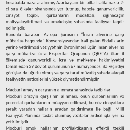
hesabatda nəzərə alınmış Azərbaycan bir pillə irəliləməklə 2-
ci sıra ölkələr siyahısında yer tutmuş, habelə qanunvericilik,
cinayət təqibi, qurbanların müdafiəsi, sığınacağın
maliyyələşdirilməsi və əməkdaşlıq sahəsində fəaliyyət təqdir
edilmişdir.
Bununla bərabər, Avropa Şurasının “İnsan alverinə qarşı
mübarizə haqqında” Konvensiyasından irəli gələn öhdəliklərin
yerinə yetirilməsi vəziyyətinin öyrənilməsi üçün İnsan alverinə
qarşı mübarizə üzrə Ekspertlər Qrupunun (QRETA) ötən il
ölkəmizdə qanunvericilik, icra və məhkəmə hakimiyyətini
təmsil edən 39 dövlət qurumunun 67 nümayəndəsi ilə keçirdiyi
görüşlər də uğurlu olmuş və qarşı tərəf müvafiq sahədə əlaqəli
fəaliyyətin nəticələrini yüksək qiymətləndirmişdir.
Məcburi əməyin qarşısının alınması sahəsində tədbirlər
Məcburi əməyin qarşısının alınması, onun qurbanlarının və
potensial qurbanlarının müəyyən edilməsi, bu növ cinayətlərə
şərait yaradan halların aradan qaldırılması ilə bağlı Milli
Fəaliyyət Planında təsbit olunmuş vəzifələr ardıcıllıqla yerinə
yetirilmişdir.
Məcburi əmək hallarının profilaktikasının effektli təşkili