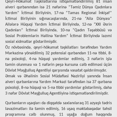
Qeyri-Hökumət Təşkilatlarına istiqamətləndirilmiş 81 insan
alveri qurbanından isə 21 nəfərinə “Təmiz Dünya Qadınlara
Yardım” İctimai Birliyinin, 17-nə “Təmas Regional İnkişaf”
İctimai Birliyinin sığınacaqlarında, 21-nə “Ailə Dünyası”
Ailələrə Hüquqi Yardım İctimai Birliyində, 12-nə “XXI Əsrin
Qadınları” İctimai Birliyində, 10-na “Qadın Təşəbbüsü və
Sosial Problemlərin Həllinə Yardım” İctimai Birliyində lazımi
sosial xidmətlər göstərilmişdir.
Öz növbəsində, qeyri-hökumət təşkilatları tərəfindən Yardım
Mərkəzinə yönəldilmiş 32 potensial qurbandan 11-nə tibbi, 8-
nə psixoloji, 4-nə hüquqi yardımlar edilmiş, 3 nəfərin işlə
təmin olunması və 1 nəfərin peşə kursuna cəlb edilməsi üçün
Dövlət Məşğulluq Agentliyi qarşısında vəsatət qaldırılmışdır.
Əmək və Əhalinin Sosial Müdafiəsi Nazirliyi yanında İnsan
alveri qurbanlarına Yardım Mərkəzi tərəfindən isə 37 qurbana
psixoloji, 8-nə hüquqi və 5-nə tibbi yardımlar göstərilmiş, daha
3 nəfər Dövlət Məşğulluq Agentliyinə istiqamətləndirilmişdir.
Qurbаnlаrın uşаqlаrı dа diqqətdə sахlаnılaraq 31 azyaşlı tədris
ləvаzimаtlаrı ilə təmin еdilmiş, 16 uşаq məktəbəqədər təhsil
proqramına cəlb olunmuş, 11 uşağa doğum haqqında