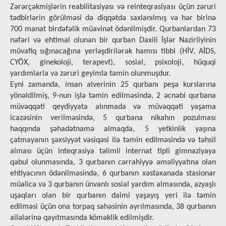
Zərərçəkmişlərin reabilitasiyası və reinteqrasiyası üçün zəruri
tədbirlərin görülməsi də diqqətdə saxlanılmış və hər birinə
700 manat birdəfəlik müavinət ödənilmişdir. Qurbanlardan 73
nəfəri və ehtimal olunan bir qurban Daxili İşlər Nazirliyinin
müvafiq sığınacağına yеrləşdirilərək hamısı tibbi (HİV, AİDS,
CYÖX, ginekoloji, terapevt), sosial, psixoloji, hüquqi
yardımlarla və zəruri geyimlə təmin olunmuşdur.
Eyni zamanda, insan alverinin 25 qurbanı pеşə kurslаrınа
yönəldilmiş, 9-nun işlə təmin еdilməsində, 2 əcnəbi qurbana
müvəqqəti qeydiyyata alınmada və müvəqqəti yaşama
icazəsinin verilməsində, 5 qurbana nikahın pozulması
haqqında şəhadətnamə almaqda, 5 yetkinlik yaşına
çatmayanın şəxsiyyət vəsiqəsi ilə təmin edilməsində və təhsil
alması üçün inteqrasiya təlimli internat tipli gimnaziyaya
qəbul olunmasında, 3 qurbanın cərrahiyyə əməliyyatına olan
ehtiyacının ödənilməsində, 6 qurbanın xəstəxanada stasionar
müalicə və 3 qurbanın ünvanlı sosial yardım almasında, azyaşlı
uşaqları olan bir qurbanın daimi yaşayış yeri ilə təmin
edilməsi üçün ona torpaq sahəsinin ayrılmasında, 38 qurbanın
аilələrinə qаyıtmasında köməklik еdilmişdir.