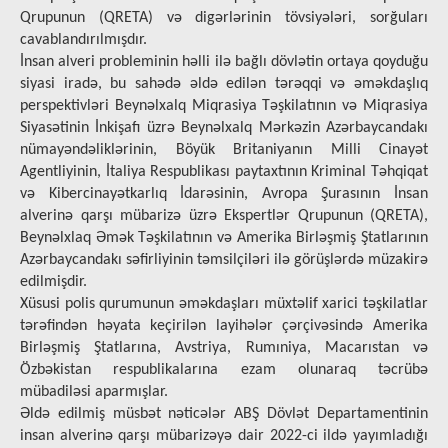
Qrupunun (QRETA) və digərlərinin tövsiyələri, sorğuları
cavablandırılmışdır.
İnsan alveri probleminin həlli ilə bağlı dövlətin ortaya qoyduğu
siyasi iradə, bu sahədə əldə edilən tərəqqi və əməkdaşlıq
perspektivləri Beynəlxalq Miqrasiya Təşkilatının və Miqrasiya
Siyasətinin İnkişafı üzrə Beynəlxalq Mərkəzin Azərbaycandakı
nümayəndəliklərinin, Böyük Britaniyanın Milli Cinayət
Agentliyinin, İtaliya Respublikası paytaxtının Kriminal Təhqiqat
və Kibercinayətkarlıq İdarəsinin, Avropa Şurasının İnsan
alverinə qarşı mübarizə üzrə Ekspertlər Qrupunun (QRETA),
Beynəlxlaq Əmək Təşkilatının və Amerika Birləşmiş Ştatlarının
Azərbaycandakı səfirliyinin təmsilçiləri ilə görüşlərdə müzakirə
edilmişdir.
Xüsusi polis qurumunun əməkdaşları müxtəlif xarici təşkilatlar
tərəfindən həyata kеçirilən layihələr çərçivəsində Amerika
Birləşmiş Ştatlarına, Avstriya, Rumıniya, Macarıstan və
Özbəkistan respublikalarına ezam olunaraq təcrübə
mübadiləsi aparmışlar.
Əldə edilmiş müsbət nəticələr ABŞ Dövlət Departamentinin
insan alverinə qarşı mübarizəyə dair 2022-ci ildə yayımladığı