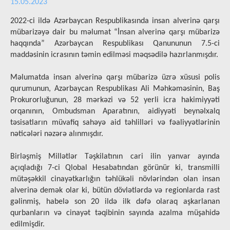
15.05.2023
2022-ci ildə Azərbaycan Respublikasında insan alverinə qarşı
mübarizəyə dair bu məlumat “İnsan alverinə qarşı mübarizə
haqqında” Azərbaycan Respublikası Qanununun 7.5-ci
maddəsinin icrasının təmin edilməsi məqsədilə hazırlanmışdır.
Məlumatda insan alverinə qarşı mübarizə üzrə xüsusi polis
qurumunun, Azərbaycan Respublikası Ali Məhkəməsinin, Baş
Prokurorluğunun, 28 mərkəzi və 52 yerli icra hakimiyyəti
orqanının, Ombudsman Aparatının, aidiyyəti beynəlxalq
təsisatların müvafiq sahəyə aid təhlilləri və fəaliyyətlərinin
nəticələri nəzərə alınmışdır.
Birləşmiş Millətlər Təşkilatının cari ilin yanvar ayında
açıqladığı 7-ci Qlobal Hesabatından görünür ki, transmilli
mütəşəkkil cinayətkarlığın təhlükəli növlərindən olan insan
alverinə demək olar ki, bütün dövlətlərdə və regionlarda rast
gəlinmiş, habelə son 20 ildə ilk dəfə olaraq aşkarlanan
qurbanların və cinayət təqibinin sayında azalma müşahidə
edilmişdir.