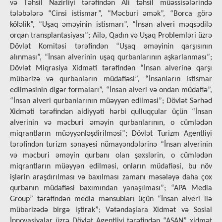
və Təhsil Nazirliyi tərəfindən Ali təhsil müəssisələrində
tələbələrə “Cinsi istismar”, “Məcburi əmək”, “Borca görə
köləlik”, “Uşaq əməyinin istismarı”, “İnsan alveri məqsədilə
orqan transplantasiyası”; Ailə, Qadın və Uşaq Problemləri üzrə
Dövlət Komitəsi tərəfindən “Uşaq əməyinin qarşısının
alınması”, “İnsan alverinin uşaq qurbanlarının aşkarlanması”;
Dövlət Miqrasiya Xidməti tərəfindən “İnsan alverinə qarşı
mübarizə və qurbanların müdafiəsi”, “İnsanların istismar
edilməsinin digər formaları”, “İnsan alveri və ondan müdafiə”,
“İnsan alveri qurbanlarının müəyyən edilməsi”; Dövlət Sərhəd
Xidməti tərəfindən aidiyyəti hərbi qulluqçular üçün “İnsan
alverinin və məcburi əməyin qurbanlarının, o cümlədən
miqrantların müəyyənləşdirilməsi”; Dövlət Turizm Agentliyi
tərəfindən turizm sənayesi nümayəndələrinə “İnsan alverinin
və məcburi əməyin qurbanı olan şəxslərin, o cümlədən
miqrantların müəyyən edilməsi, onların müdafiəsi, bu növ
işlərin araşdırılması və baxılması zamanı məsələyə daha çox
qurbanın müdafiəsi baxımından yanaşılması”; “APA Media
Group” tərəfindən media mənsubları üçün “İnsan alveri ilə
mübarizədə birgə iştirak”; Vətəndaşlara Xidmət və Sosial
İnnovasiyalar üzrə Dövlət Agentliyi tərəfindən “ASAN” xidmət