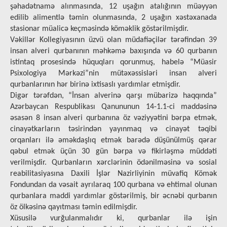
şəhadətnamə alınmasında, 12 uşağın аtаlığının müəyyən
еdilib аlimеntlə təmin оlunmаsındа, 2 uşağın xəstəxanada
stasionar müalicə keçməsində köməklik göstərilmişdir.
Vəkillər Kоllеgiyаsının üzvü olan müdafiəçilər tərəfindən 39
insan alveri qurbanının məhkəmə baxışında və 60 qurbanın
istintaq prosesində hüquqları qorunmuş, habelə “Müasir
Psixologiya Mərkəzi”nin mütəxəssisləri insan alveri
qurbanlarının hər birinə ixtisaslı yardımlar etmişdir.
Digər tərəfdən, “İnsan alverinə qarşı mübarizə haqqında”
Azərbaycan Respublikası Qanununun 14-1.1-ci maddəsinə
əsasən 8 insan alveri qurbanına öz vəziyyətini bərpa etmək,
cinayətkarların təsirindən yayınmaq və cinayət təqibi
orqanları ilə əməkdaşlıq etmək barədə düşünülmüş qərar
qəbul etmək üçün 30 gün bərpa və fikirləşmə müddəti
verilmişdir. Qurbanların xərclərinin ödənilməsinə və sosial
reabilitasiyasına Daxili İşlər Nazirliyinin müvafiq Kömək
Fondundan da vəsait ayrılaraq 100 qurbana və ehtimal olunan
qurbanlara maddi yаrdımlar göstərilmiş, bir əcnəbi qurbanın
öz ölkəsinə qayıtması təmin edilmişdir.
Xüsusilə vurğulanmalıdır ki, qurbanlar ilə işin