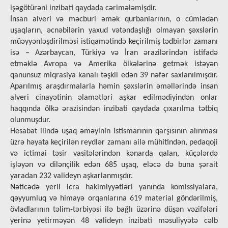
işəgötürəni inzibati qaydada cərimələmişdir.
İnsan alveri və məcburi əmək qurbanlarının, o cümlədən
uşaqların, əcnəbilərin yaxud vətəndaşlığı olmayan şəxslərin
müəyyənləşdirilməsi istiqamətində keçirilmiş tədbirlər zamanı
isə – Azərbaycan, Türkiyə və İran ərazilərindən istifadə
etməklə Avropa və Amerika ölkələrinə getmək istəyən
qanunsuz miqrasiya kanalı təşkil edən 39 nəfər saxlanılmışdır.
Aparılmış araşdırmalarla həmin şəxslərin əməllərində insan
alveri cinayətinin əlamətləri aşkar edilmədiyindən onlar
haqqında ölkə ərazisindən inzibati qaydada çıxarılma tətbiq
olunmuşdur.
Hesabat ilində uşaq əməyinin istismarının qarşısının alınması
üzrə həyata keçirilən reydlər zamanı ailə mühitindən, pedaqoji
və ictimai təsir vasitələrindən kənarda qalan, küçələrdə
işləyən və dilənçilik edən 685 uşaq, eləcə də buna şərait
yaradan 232 valideyn aşkarlanmışdır.
Nəticədə yerli icra hakimiyyətləri yanında komissiyalara,
qəyyumluq və himayə orqanlarına 619 material göndərilmiş,
övladlarının təlim-tərbiyəsi ilə bağlı üzərinə düşən vəzifələri
yerinə yetirməyən 48 valideyn inzibati məsuliyyətə cəlb