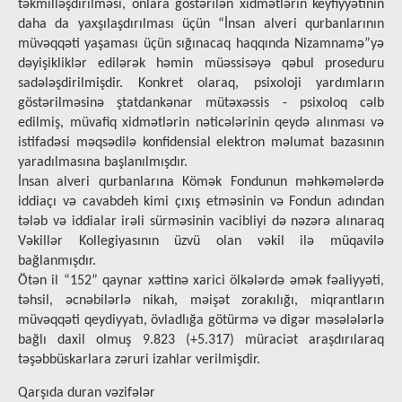
təkmilləşdirilməsi, onlara göstərilən xidmətlərin keyfiyyətinin
daha da yaxşılaşdırılması üçün “İnsan alveri qurbanlarının
müvəqqəti yaşaması üçün sığınacaq haqqında Nizamnamə”yə
dəyişikliklər edilərək həmin müəssisəyə qəbul proseduru
sadələşdirilmişdir. Konkret olaraq, psixoloji yardımların
göstərilməsinə ştatdankənar mütəxəssis - psixoloq cəlb
edilmiş, müvafiq xidmətlərin nəticələrinin qeydə alınması və
istifadəsi məqsədilə konfidensial elektron məlumat bazasının
yaradılmasına başlanılmışdır.
İnsan alveri qurbanlarına Kömək Fondunun məhkəmələrdə
iddiaçı və cavabdeh kimi çıxış etməsinin və Fondun adından
tələb və iddialar irəli sürməsinin vacibliyi də nəzərə alınaraq
Vəkillər Kоllеgiyаsının üzvü olan vəkil ilə müqavilə
bağlanmışdır.
Ötən il “152” qaynar xəttinə xarici ölkələrdə əmək fəaliyyəti,
təhsil, əcnəbilərlə nikah, məişət zorakılığı, miqrantların
müvəqqəti qeydiyyatı, övladlığa götürmə və digər məsələlərlə
bağlı daxil olmuş 9.823 (+5.317) müraciət araşdırılaraq
təşəbbüskarlara zəruri izahlar verilmişdir.
Qarşıda duran vəzifələr