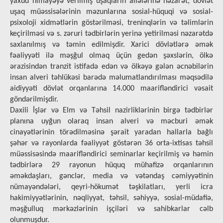
yaxud himayəyə verilmiş uşaqların ailələrinə nəzarət, dövlət
uşaq müəssisələrinin məzunlarına sosial-hüquqi və sosial-
psixoloji xidmətlərin göstərilməsi, treninqlərin və təlimlərin
keçirilməsi və s. zəruri tədbirlərin yerinə yetirilməsi nəzarətdə
saxlanılmış və təmin edilmişdir. Xarici dövlətlərə əmək
fəaliyyəti ilə məşğul olmaq üçün gedən şəxslərin, ölkə
ərazisindən tranzit istifadə edən və ölkəyə gələn əcnəbilərin
insan alveri təhlükəsi barədə məlumatlandırılması məqsədilə
aidiyyəti dövlət orqanlarına 14.000 maarifləndirici vəsait
göndərilmişdir.
Dахili İşlər və Elm və Təhsil nаzirliklərinin birgə tədbirlər
planına uyğun olaraq insan alveri və məcburi əmək
cinayətlərinin törədilməsinə şərait yaradan hallarla bağlı
şəhər və rayonlarda fəаliyyət göstərən 36 orta-ixtisas təhsil
müəssisəsində mааrifləndirici sеminаrlаr kеçirilmiş və həmin
tədbirlərə 29 rayonun hüquq mühafizə orqanlarının
əməkdaşları, gənclər, media və vətəndaş cəmiyyətinin
nümayəndələri, qеyri-hökumət təşkilаtlаrı, yerli icra
hakimiyyətlərinin, nəqliyyat, təhsil, səhiyyə, sosial-müdafiə,
məşğulluq mərkəzlərinin işçiləri və sahibkarlar cəlb
olunmuşdur.