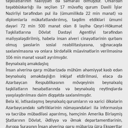
təşkilatlarının fəaliyyəti də səmərəli olmuşdur. Onlardan
təşəbbüskarlığı ilə seçilən 17 müvafiq qurum Daxili İşlər
Nazirliyi tərəfindən pul ilə (ümumilikdə 22 min manat) və
diplomlarla mükafatlandırılmış, təqdim etdikləri ümumi
dəyəri 72 min 500 manat olan 8 layihə Qeyri-Hökumət
Təşkilatlarına Dövlət Dəstəyi Agentliyi tərəfindən
maliyyələşdirilmiş, habelə insan alveri cinayətlərinin qurbanı
olmuş şəxslərin sosial reabilitasiyasına, sığınacaqda
saxlanılmasına və onlara birdəfəlik müavinətlərin verilməsinə
106 min manat vəsait ayrılmışdır.
Beynəlxalq əməkdaşlıq
İnsan alverinə qarşı mübarizədə mühüm əhəmiyyət kəsb edən
beynəlxalq əməkdaşlığın inkişaf etdirilməsi, eləcə də
Azərbaycan Respublikasının mövqeyinin beynəlxalq
təşkilatların hesabatlarında və beynəlxalq reytinqlərdə
yaxşılaşdırılması daim diqqətdə saxlanılmışdır.
Belə ki, ixtisaslaşmış bеynəlхаlq qurumların və xarici ölkələrin
Аzərbаycаndаkı səfirliklərinin nümayəndələri ilə infоrmаsiyа
və təcrübə mübadiləsi aparılmış, həmçinin Amerika Birləşmiş
Ştatlarının Dövlət, Ədliyyə və Əmək departamentlərinin,
Avropa Şurasının İnsan alverinə qarşı mübarizə üzrə Ekspertlər