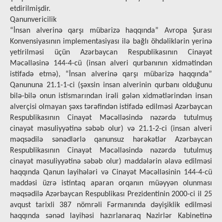
etdirilmişdir.
Qanunvericilik
“İnsan alverinə qarşı mübarizə haqqında” Avropa Şurası
Konvensiyasının implementasiyası ilə bağlı öhdəliklərin yerinə
yetirilməsi üçün Azərbaycan Respublikasının Cinayət
Məcəlləsinə 144-4-cü (insan alveri qurbanının xidmətindən
istifadə etmə), “İnsan alverinə qarşı mübarizə haqqında”
Qanununa 21.1-1-ci (şəxsin insan alverinin qurbanı olduğunu
bilə-bilə onun istismarından irəli gələn xidmətlərindən insan
alverçisi olmayan şəxs tərəfindən istifadə edilməsi Azərbaycan
Respublikasının Cinayət Məcəlləsində nəzərdə tutulmuş
cinayət məsuliyyətinə səbəb olur) və 21.1-2-ci (insan alveri
məqsədilə sənədlərlə qanunsuz hərəkətlər Azərbaycan
Respublikasının Cinayət Məcəlləsində nəzərdə tutulmuş
cinayət məsuliyyətinə səbəb olur) maddələrin əlavə edilməsi
haqqında Qanun layihələri və Cinayət Məcəlləsinin 144-4-cü
maddəsi üzrə istintaq aparan orqanın müəyyən olunması
məqsədilə Azərbaycan Respublikası Prezidentinin 2000-ci il 25
avqust tarixli 387 nömrəli Fərmanında dəyişiklik edilməsi
haqqında sənəd layihəsi hazırlanaraq Nazirlər Kabinetinə