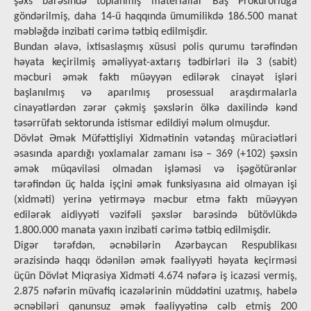
şəxs barəsində toplanmış materiallar Baş Prokurorluğa
göndərilmiş, daha 14-ü haqqında ümumilikdə 186.500 manat
məbləğdə inzibati cərimə tətbiq edilmişdir.
Bundan əlavə, ixtisaslaşmış xüsusi polis qurumu tərəfindən
həyata keçirilmiş əməliyyat-axtarış tədbirləri ilə 3 (sabit)
məcburi əmək faktı müəyyən edilərək cinayət işləri
başlanılmış və aparılmış prosessual araşdırmalarla
cinayətlərdən zərər çəkmiş şəxslərin ölkə daxilində kənd
təsərrüfatı sektorunda istismar edildiyi məlum olmuşdur.
Dövlət Əmək Müfəttişliyi Xidmətinin vətəndaş müraciətləri
əsasında apardığı yoxlamalar zamanı isə – 369 (+102) şəxsin
əmək müqaviləsi olmadan işləməsi və işəgötürənlər
tərəfindən üç halda işçini əmək funksiyasına aid olmayan işi
(xidməti) yerinə yetirməyə məcbur etmə faktı müəyyən
edilərək aidiyyəti vəzifəli şəxslər barəsində bütövlükdə
1.800.000 manata yaxın inzibati cərimə tətbiq edilmişdir.
Digər tərəfdən, əcnəbilərin Azərbaycan Respublikası
ərazisində haqqı ödənilən əmək fəaliyyəti həyata keçirməsi
üçün Dövlət Miqrasiya Xidməti 4.674 nəfərə iş icazəsi vermiş,
2.875 nəfərin müvafiq icazələrinin müddətini uzatmış, habelə
əcnəbiləri qanunsuz əmək fəaliyyətinə cəlb etmiş 200