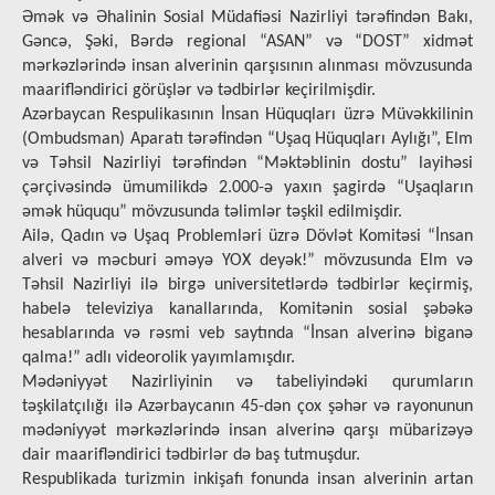
Əmək və Əhalinin Sosial Müdafiəsi Nazirliyi tərəfindən Bakı,
Gəncə, Şəki, Bərdə regional “ASAN” və “DOST” xidmət
mərkəzlərində insan alverinin qarşısının alınması mövzusunda
maarifləndirici görüşlər və tədbirlər keçirilmişdir.
Azərbaycan Respulikasının İnsan Hüquqları üzrə Müvəkkilinin
(Ombudsman) Aparatı tərəfindən “Uşaq Hüquqları Aylığı”, Elm
və Təhsil Nazirliyi tərəfindən “Məktəblinin dostu” layihəsi
çərçivəsində ümumilikdə 2.000-ə yaxın şagirdə “Uşaqların
əmək hüququ” mövzusunda təlimlər təşkil edilmişdir.
Ailə, Qadın və Uşaq Problemləri üzrə Dövlət Komitəsi “İnsan
alveri və məcburi əməyə YOX deyək!” mövzusunda Elm və
Təhsil Nazirliyi ilə birgə universitetlərdə tədbirlər keçirmiş,
habelə televiziya kanallarında, Komitənin sosial şəbəkə
hesablarında və rəsmi veb saytında “İnsan alverinə biganə
qalma!” adlı videorolik yayımlamışdır.
Mədəniyyət Nazirliyinin və tabeliyindəki qurumların
təşkilatçılığı ilə Azərbaycanın 45-dən çox şəhər və rayonunun
mədəniyyət mərkəzlərində insan alverinə qarşı mübarizəyə
dair maarifləndirici tədbirlər də baş tutmuşdur.
Respublikada turizmin inkişafı fonunda insan alverinin artan