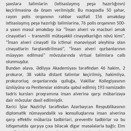
şəxslərə təlimlərin (ixtisaslaşmış peşə hazırlığının)
keçirilməsinə də önəm verilmişdir. Bu məqsədlə 50 şəhər,
rayon polis orqanının rəhbər vəzifəli 156 əməkdaşı
ixtisaslaşmış peşə hazırlığı təlimlərinə, 76 polis orqanının 500-
ə yaxın məsul əməkdaşı isə “İnsan alveri və məcburi əmək
cinayətləri – transmilli mütəşəkkil cinayətkarlığın növü kimi”,
“İnsan alveri cinayəti ilə ictimai mənəviyyat əleyhinə olan
cinayətlərin fərqləndirilməsi”, “İnsan alveri qurbanlarının
müəyyən edilməsi” mövzularında virtual təlimlərə cəlb
olunmuşdur.
Bundan əlavə, Ədliyyə Akademiyası tərəfindən 46 hakim, 2
prokuror, 38 vəkilə distant təlimlər keçirilmiş, hakimliyə,
prokurorluq orqanlarında qulluğa, Vəkillər Kollegiyasının
üzvlüyünə və Penitensiar xidmətə qəbul edilmiş 193 namizədin
tədris kursları proqramına insan alverinə qarşı mübarizəyə
dair mövzular daxil edilmişdir.
Xarici İşlər Nazirliyi tərəfindən Azərbaycan Respublikasının
diplomatik nümayəndəlik və konsulluqlarına insan alverinə
qarşı effektiv mübarizə tədbirləri, preventiv tədbirlər və bu
istiqamətdə qarşıya çıxa biləcək digər məsələlərlə bağlı; Elm