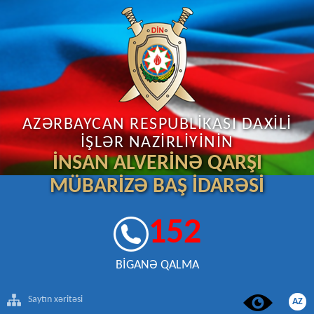
AZƏRBAYCAN RESPUBLİKASI DAXİLİ
İŞLƏR NAZİRLİYİNİN
İNSAN ALVERİNƏ QARŞI
MÜBARİZƏ BAŞ İDARƏSİ
152
BİGANƏ QALMA
Saytın xəritəsi
AZ