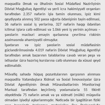
məqsədilə Əmək və Əhalinin Sosial Müdafiəsi Nazirliyinin
Dövlət Məşğulluq Agentliyi və yerli icra hakimiyyəti orqanları
tərəfindən 2.357 nəfərin işlə təmin olunması, işsiz kimi
qeydiyyata alınmış 502 şəxsə sığorta ödənişinin təyin edilməsi,
36 nəfərin sosial iş yerlərinə, 327 nəfərin haqqı ödənilən
ictimai işlərə cəlb edilməsi və 1.066 yeni iş yerinin açılması –
şəxslərin məcburi əməyin qurbanına çevrilmə riskinin
azalmasında əhəmiyyətli olmuşdur.
İşaxtaran və işsiz şəxslərin sosial müdafiəsinin
gücləndirilməsində 4.019 nəfərin Dövlət Məşğulluq Agentliyi
tərəfindən əmək bazarının tələblərinə cavab verən peşə və
ixtisaslar üzrə hazırlıq kurslarına cəlb olunması da xüsusi qeyd
edilməlidir.
Müvafiq sahədə hüquq pozuntularının qarşısının alınması
məqsədilə Vətəndaşlara Xidmət və Sosial İnnovasiyalar üzrə
Dövlət Agentliyinin Əmək Münasibətlərinin Monitorinqi
Mərkəzi tərəfindən keçirilmiş yoxlamalarla 55 tikinti
obyektində 75 nəfərin əmək və ya xidməti (mülki) müqavilə
olmadan işlədiyi aşkarlanmışdır. Nəticədə bir işəgötürən fiziki