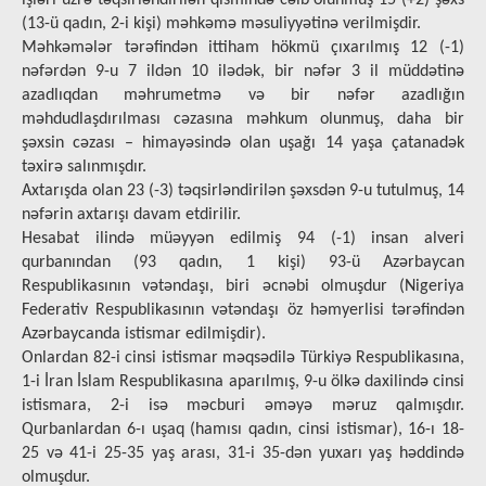
işləri üzrə təqsirləndirilən qismində cəlb olunmuş 15 (+2) şəxs
(13-ü qadın, 2-i kişi) məhkəmə məsuliyyətinə verilmişdir.
Məhkəmələr tərəfindən ittiham hökmü çıxarılmış 12 (-1)
nəfərdən 9-u 7 ildən 10 ilədək, bir nəfər 3 il müddətinə
azadlıqdan məhrumetmə və bir nəfər azadlığın
məhdudlaşdırılması cəzasına məhkum olunmuş, daha bir
şəxsin cəzası – himayəsində olan uşağı 14 yaşa çatanadək
təxirə salınmışdır.
Axtarışda olan 23 (-3) təqsirləndirilən şəxsdən 9-u tutulmuş, 14
nəfərin axtarışı davam etdirilir.
Hesabat ilində müəyyən edilmiş 94 (-1) insan alveri
qurbanından (93 qadın, 1 kişi) 93-ü Azərbaycan
Respublikasının vətəndaşı, biri əcnəbi olmuşdur (Nigeriya
Federativ Respublikasının vətəndaşı öz həmyerlisi tərəfindən
Azərbaycanda istismar edilmişdir).
Onlardan 82-i cinsi istismar məqsədilə Türkiyə Respublikasına,
1-i İran İslam Respublikasına aparılmış, 9-u ölkə daxilində cinsi
istismara, 2-i isə məcburi əməyə məruz qalmışdır.
Qurbanlardan 6-ı uşaq (hamısı qadın, cinsi istismar), 16-ı 18-
25 və 41-i 25-35 yaş arası, 31-i 35-dən yuxarı yaş həddində
olmuşdur.