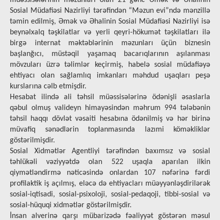
müəssisələrinin məzunları olan 21 gənc Əmək və Əhalinin
Sosial Müdafiəsi Nazirliyi tərəfindən “Məzun evi”ndə mənzillə
təmin edilmiş, Əmək və Əhalinin Sosial Müdafiəsi Nazirliyi isə
beynəlxalq təşkilatlar və yerli qeyri-hökumət təşkilatları ilə
birgə internat məktəblərinin məzunları üçün biznesin
başlanğıcı, müstəqil yaşamaq bacarıqlarının aşılanması
mövzuları üzrə təlimlər keçirmiş, habelə sosial müdafiəyə
ehtiyacı olan sağlamlıq imkanları məhdud uşaqları peşə
kurslarına cəlb etmişdir.
Hesabat ilində ali təhsil müəssisələrinə ödənişli əsaslarla
qəbul olmuş valideyn himayəsindən məhrum 994 tələbənin
təhsil haqqı dövlət vəsaiti hesabına ödənilmiş və hər birinə
müvafiq sənədlərin toplanmasında lazımi köməkliklər
göstərilmişdir.
Sosial Xidmətlər Agentliyi tərəfindən baxımsız və sosial
təhlükəli vəziyyətdə olan 522 uşaqla aparılan ilkin
qiymətləndirmə nəticəsində onlardan 107 nəfərinə fərdi
profilaktik iş açılmış, eləcə də ehtiyacları müəyyənləşdirilərək
sosial-iqtisadi, sosial-psixoloji, sosial-pedaqoji, tibbi-sosial və
sosial-hüquqi xidmətlər göstərilmişdir.
İnsan alverinə qarşı mübarizədə fəaliyyət göstərən məsul