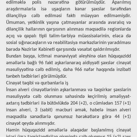
edilməklə polis nəzarətinə götürülmüşdür. Aparılmış
araşdırmalarla isə uşaqların kənar şəxslər tərəfindən
dilənçiliyə cəlb edilməsi faktı müəyyən edilməmişdir.
Ümumən, yetkinlik yaşına çatmayanlar arasında avaralıq və
dilənçilik hallarının qarşısının alınması məqsədilə regionlarda
açıq və qapalı tipli təlim-tərbiyə müəssisələrinin, eləcə də
sosial sığınacaqların və reabilitasiya mərkəzlərinin yaradılması
barədə Nazirlər Kabineti qarşısında vəsatət qaldırılmışdır.
Bundan başqa, ictimai mənəviyyat əleyhinə olan hüquqazidd
əməllərlə bağlı 96 fakt aşkarlanaraq aidiyyəti şəxslər cinayət
məsuliyyətinə cəlb edilmiş, daha 966 nəfər haqqında inzibati
tənbeh tədbirləri görülmüşdür.
Cinayət təqibi və qurbanlarla iş
İnsan alveri cinayətlərinin aşkarlanması və təqsirkar şəxslərin
məsuliyyətə cəlb olunması sahəsində keçirilmiş əməliyyat-
axtarış tədbirləri ilə bütövlükdə 204 (+2), o cümlədən 157 (+1)
insan alveri, 3 (sabit) məcburi əmək, habelə insan alveri
məqsədilə sənədlərlə qanunsuz hərəkətlərə görə 44 (+1)
cinayət qeydə alınmışdır.
Həmin hüquqazidd əməllərlə əlaqədar başlanılmış cinayət