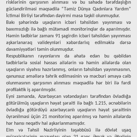
risklərinin qarşısının alınması və bu sahədə tərəfdaşlığın
gücləndirilməsi məqsədilə “Təmiz Dünya Qadınlara Yardım”
İctimai Birliyi tərəfindən dəyirmi masa təşkil olunmuşdur.
Bakı şəhərində uşaqların icbari təhsildən yayınması və
baxımsızlığı ilə bağlı mütəmadi monitorinqlər də aparılmışdır.
Həmin tədbirlər zamanı 91 şagirdin icbari təhsildən yayınması
aşkarlanaraq valideynləri xəbərdarlıq edilməklə dərsə
davamiyyətləri təmin olunmuşdur.
Respublikanın rayonlarını da əhatə edən bu qəbildən
tədbirlərlə sosial həssas ailələrin və həmin ailələrdə olan
uşaqların siyahısı hazırlanmış, onların təhsildən yayınmasının,
qanunsuz əməllərə təhrik edilməsinin və məcburi əməyə cəlb
olunmasının qarşısının alınması məqsədilə hər biri ilə fərdi
profilaktik iş aparılmışdır.
Eyni zamanda, Azərbaycan vətəndaşları tərəfindən övladlığa
götürülmüş uşaqların həyat şəraiti ilə bağlı 1.215, əcnəbilərin
övladlığa götürdüyü azərbaycanlı uşaqların həyat şəraitinin
öyrənilməsi üçün 21 monitorinq aparılmış və həmin ailələrdə
hər hansı neqativ hal aşkarlanmamışdır.
Elm və Təhsil Nazirliyinin təşəbbüsü ilə dövlət uşaq