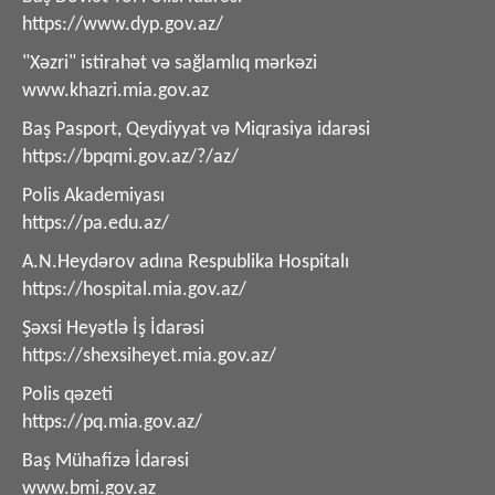
https://www.dyp.gov.az/
"Xəzri" istirahət və sağlamlıq mərkəzi
www.khazri.mia.gov.az
Baş Pasport, Qeydiyyat və Miqrasiya idarəsi
https://bpqmi.gov.az/?/az/
Polis Akademiyası
https://pa.edu.az/
A.N.Heydərov adına Respublika Hospitalı
https://hospital.mia.gov.az/
Şəxsi Heyətlə İş İdarəsi
https://shexsiheyet.mia.gov.az/
Polis qəzeti
https://pq.mia.gov.az/
Baş Mühafizə İdarəsi
www.bmi.gov.az