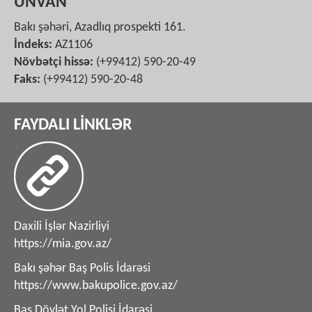
ÜNVAN
Bakı şəhəri, Azadlıq prospekti 161.
İndeks:
AZ1106
Növbətçi hissə:
(+99412) 590-20-49
Faks:
(+99412) 590-20-48
FAYDALI LİNKLƏR
Daxili İşlər Nazirliyi
https://mia.gov.az/
Bakı şəhər Baş Polis İdarəsi
https://www.bakupolice.gov.az/
Baş Dövlət Yol Polisi İdarəsi