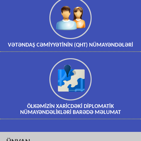
VƏTƏNDAŞ CƏMİYYƏTİNİN (QHT) NÜMAYƏNDƏLƏRİ
ÖLKƏMİZİN XARİCDƏKİ DİPLOMATİK
NÜMAYƏNDƏLİKLƏRİ BARƏDƏ MƏLUMAT