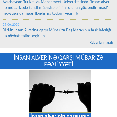
Azərbaycan Turizm və Menecment Universitetində “İnsan alveri
ilə mübarizədə təhsil müəssisələrinin rolunun gücləndirilməsi”
mövzusunda maarifləndirmə tədbiri keçirilib
05.06.2026
DİN-in İnsan Alverinə qarşı Mübarizə Baş İdarəsinin təşkilatçılığı
ilə növbəti təlim keçirilib
Xəbərlərin arxivi
İNSAN ALVERİNƏ QARŞI MÜBARİZƏ
FƏALİYYƏTİ
arşısının
İnsan alverinin q