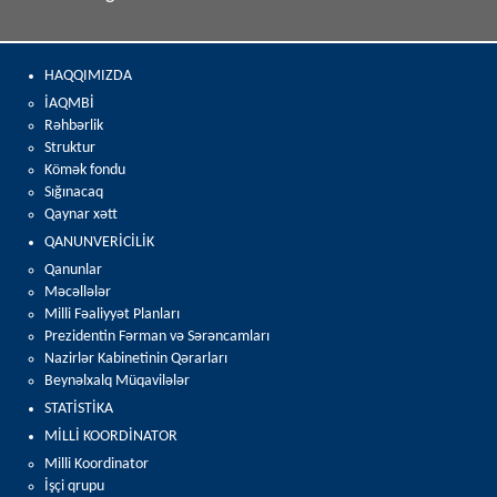
HAQQIMIZDA
İAQMBİ
Rəhbərlik
Struktur
Kömək fondu
Sığınacaq
Qaynar xətt
QANUNVERİCİLİK
Qanunlar
Məcəllələr
Milli Fəaliyyət Planları
Prezidentin Fərman və Sərəncamları
Nazirlər Kabinetinin Qərarları
Beynəlxalq Müqavilələr
STATİSTİKA
MİLLİ KOORDİNATOR
Milli Koordinator
İşçi qrupu