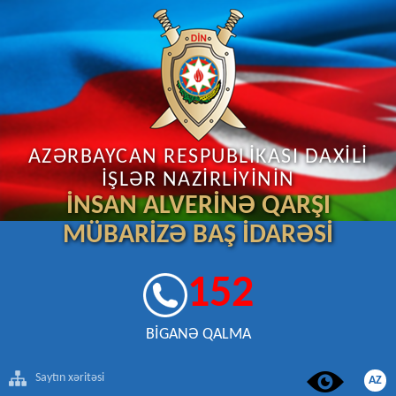
AZƏRBAYCAN RESPUBLİKASI DAXİLİ
İŞLƏR NAZİRLİYİNİN
İNSAN ALVERİNƏ QARŞI
MÜBARİZƏ BAŞ İDARƏSİ
152
BİGANƏ QALMA
Saytın xəritəsi
AZ