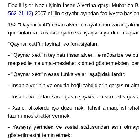
Daxili İşlər Nazirliyinin İnsan Alverinə qarşı Mübarizə B
562-21-12)
2007-ci ilin oktyabr ayından fəaliyyətə başlam
152 “Qaynar xətt”i insan alveri cinayətindən zərər çəkmi
qurbanlarına, xüsusilə qadın və uşaqlara yardım məqsəd
“Qaynar xətt"in təyinatı və funksiyaları.
- "Qaynar xətt"in təyinatı insan alveri ilə mübarizə və 
məqsədilə məlumat-məsləhət xidməti göstərməkdən ibarə
- "Qaynar xətt"in əsas funksiyaları aşağıdakılardır:
- İnsan alverinin və onunla bağlı təhdidlərin qarşısını al
- İnsan alverindən zərər çəkmiş şəxslərə köməklik göst
- Xarici ölkələrdə işə düzəlmək, təhsil almaq, istira
lazımi məsləhətlər vermək;
- Yaşayış yerindən və sosial statusundan asılı olmay
göstərilməsini təmin etmək;