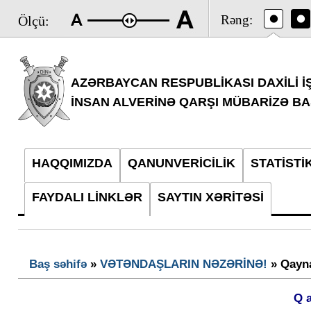
Rəng:
Ölçü:
AZƏRBAYCAN RESPUBLİKASI DAXİLİ İŞ
İNSAN ALVERİNƏ QARŞI MÜBARİZƏ BA
HAQQIMIZDA
QANUNVERİCİLİK
STATİSTİ
FAYDALI LİNKLƏR
SAYTIN XƏRİTƏSİ
Baş səhifə
»
VƏTƏNDAŞLARIN NƏZƏRİNƏ!
» Qayna
Q a