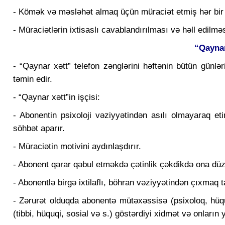
- Kömək və məsləhət almaq üçün müraciət etmiş hər bir ş
- Müraciətlərin ixtisaslı cavablandırılması və həll edilm
“Qaynar 
- “Qaynar xətt” telefon zənglərini həftənin bütün günlər
təmin edir.
- “Qaynar xətt”in işçisi:
- Abonentin psixoloji vəziyyətindən asılı olmayaraq e
söhbət aparır.
- Müraciətin motivini aydınlaşdırır.
- Abonent qərar qəbul etməkdə çətinlik çəkdikdə ona düz
- Abonentlə birgə ixtilaflı, böhran vəziyyətindən çıxmaq ta
- Zərurət olduqda abonentə mütəxəssisə (psixoloq, hüq
(tibbi, hüquqi, sosial və s.) göstərdiyi xidmət və onların