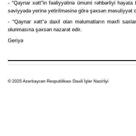
- “Qaynar xətt”in fəaliyyətinə ümumi rəhbərliyi həyata k
səviyyədə yerinə yetirilməsinə görə şəxsən məsuliyyət d
- “Qaynar xətt”ə daxil olan məlumatların məxfi saxlanı
olunmasına şəxsən nəzarət edir.
Geriyə
© 2025 Azərbaycan Respublikası Daxili İşlər Nazirliyi