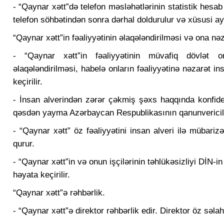
- “Qaynar xətt”də telefon məsləhətlərinin statistik hesab v
telefon söhbətindən sonra dərhal doldurulur və xüsusi ayr
“Qaynar xətt”in fəaliyyətinin əlaqələndirilməsi və ona nəz
- “Qaynar xətt”in fəaliyyətinin müvafiq dövlət or
əlaqələndirilməsi, habelə onların fəaliyyətinə nəzarət i
keçirilir.
- İnsan alverindən zərər çəkmiş şəxs haqqında konfid
qəsdən yayma Azərbaycan Respublikasının qanunvericiliy
- “Qaynar xətt” öz fəaliyyətini insan alveri ilə mübariz
qurur.
- “Qaynar xətt”in və onun işçilərinin təhlükəsizliyi DİN-
həyata keçirilir.
“Qaynar xətt”ə rəhbərlik.
- “Qaynar xətt”ə direktor rəhbərlik edir. Direktor öz səlah