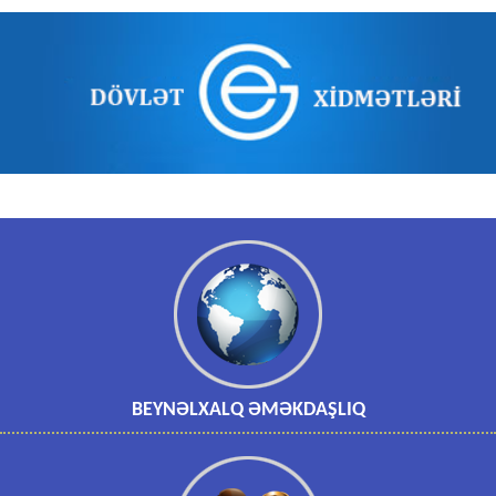
BEYNƏLXALQ ƏMƏKDAŞLIQ