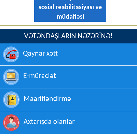
müdafiə edilməsi
VƏTƏNDAŞLARIN NƏZƏRİNƏ!
Qaynar xətt
E-müraciət
Maarifləndirmə
Axtarışda olanlar