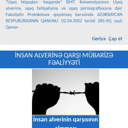
"Uşaq hüquqları haqqında" BMT Konvensiyasının Uşaq
alverinə, uşaq fahişəliyinə və uşaq pornoqrafiyasına dair
Fakultativ Protokoluna qoşulmaq barəsində AZƏRBAYCAN
RESPUBLİKASININ QANUNU. 02.04.2002 tarixli 285-IIQ saylı
Qanun
Geriyə
Çap et
İNSAN ALVERİNƏ QARŞI MÜBARİZƏ
FƏALİYYƏTİ
İnsan alverinin qarşısının