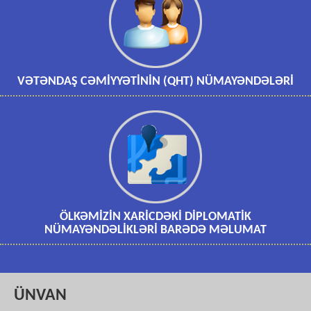
VƏTƏNDAŞ CƏMİYYƏTİNİN (QHT) NÜMAYƏNDƏLƏRİ
ÖLKƏMİZİN XARİCDƏKİ DİPLOMATİK
NÜMAYƏNDƏLİKLƏRİ BARƏDƏ MƏLUMAT
ÜNVAN