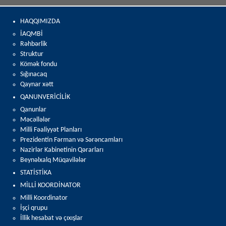
HAQQIMIZDA
İAQMBİ
Rəhbərlik
Struktur
Kömək fondu
Sığınacaq
Qaynar xətt
QANUNVERİCİLİK
Qanunlar
Məcəllələr
Milli Fəaliyyət Planları
Prezidentin Fərman və Sərəncamları
Nazirlər Kabinetinin Qərarları
Beynəlxalq Müqavilələr
STATİSTİKA
MİLLİ KOORDİNATOR
Milli Koordinator
İşçi qrupu
İllik hesabat və çıxışlar